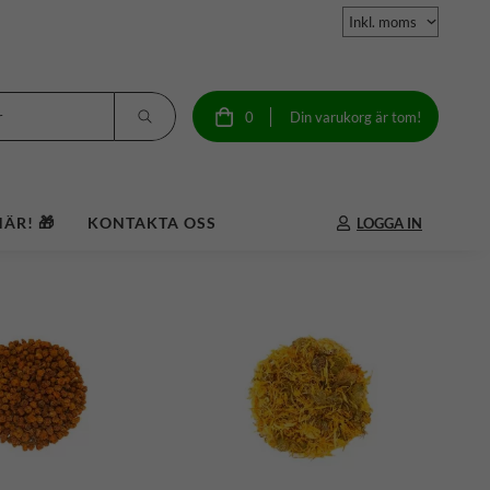
0
Din varukorg är tom!
ÄR! 🎁
KONTAKTA OSS
LOGGA IN
LANDNINGAR |
den |