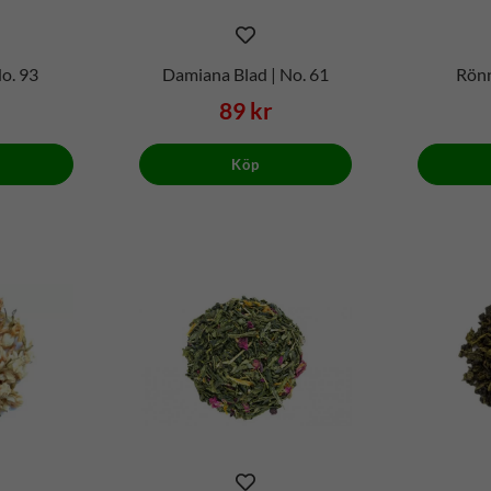
o. 93
Damiana Blad | No. 61
Rönn
89 kr
Köp