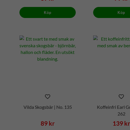
Köp
Köp
Vilda Skogsbär | No. 135
Koffeinfri Earl G
262
89 kr
139 k