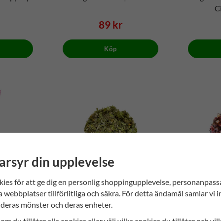
C
89 kr
Köp
arsyr din upplevelse
kies för att ge dig en personlig shoppingupplevelse, personanpas
a webbplatser tillförlitliga och säkra. För detta ändamål samlar vi 
deras mönster och deras enheter.
dgubb
Grekiskt Bergste | No. 170
Skånsk B
om du tillåter alla cookies eller välj vilka cookies du tillåter och vil