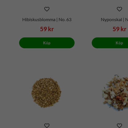
Hibiskusblomma | No. 63
Nyponskal | N
59 kr
59 kr
Köp
Köp