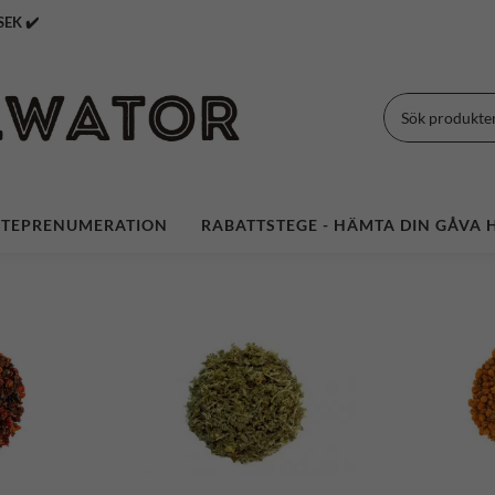
 Över 399 SEK ✔️
TEPRENUMERATION
RABATTSTEGE - HÄMTA DIN GÅVA H
0 SORTERS TE | FRI FRAKT ÖVER 399 SEK | UNIKA TEB
t. 2018 | Simrishamn | Swe