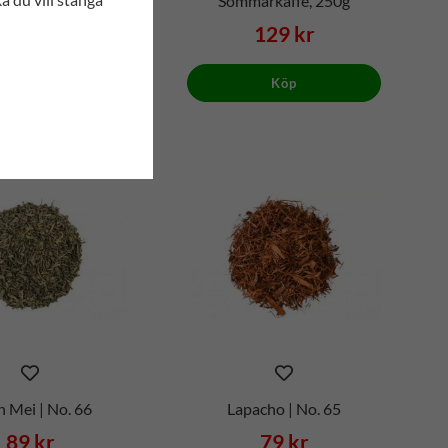
241
Sommarkaffe, 250g
89 kr
129 kr
Köp
Köp
 Mei | No. 66
Lapacho | No. 65
89 kr
79 kr