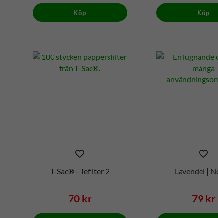
Köp
Köp
T-Sac® - Tefilter 2
Lavendel | N
70 kr
79 kr