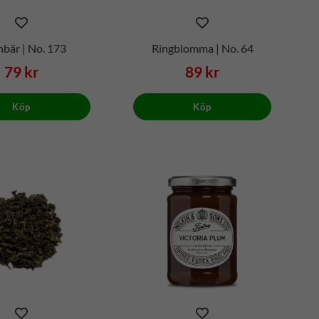
bär | No. 173
Ringblomma | No. 64
79 kr
89 kr
Köp
Köp