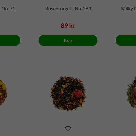
 No. 71
Rosentorget | No. 263
Milky 
89 kr
Köp