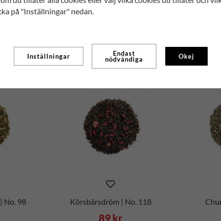
cka på "Inställningar" nedan.
99 kr
Köp
Endast
Inställningar
Okej
nödvändiga
| No. 98
Körsbärsdröm | No. 118
Chun
89 kr