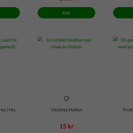
Köp
rey | No.
Utsökta Hallon
Frukt
r
15 kr