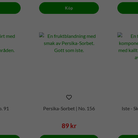
Köp
o. 91
Persika-Sorbet | No. 156
Iste - 
89 kr