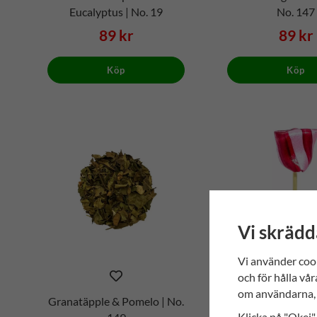
Eucalyptus | No. 19
No. 147
89 kr
89 kr
Köp
Köp
Vi skrädd
Vi använder coo
och för hålla vår
om användarna, 
Granatäpple & Pomelo | No.
Himmelsk Jor
Klicka på "Okej" 