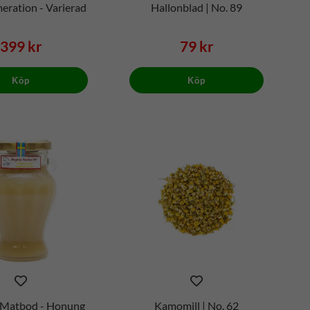
eration - Varierad
Hallonblad | No. 89
399 kr
79 kr
Köp
Köp
s Matbod - Honung
Kamomill | No. 62