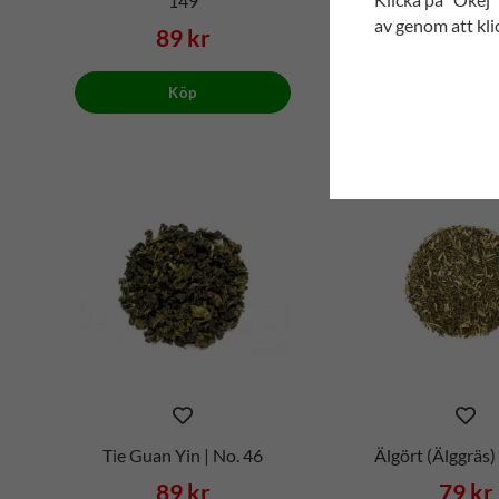
149
av genom att kli
89 kr
15 kr
Köp
Köp
Tie Guan Yin | No. 46
Älgört (Älggräs) 
89 kr
79 kr