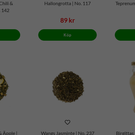
Chili &
Hallongrotta | No. 117
Teprenum
. 142
89 kr
Köp
& Äpple |
Wangs Jasminte | No. 237
Birgitta