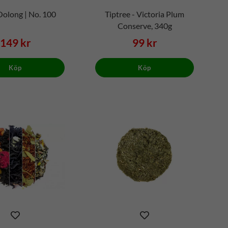
Oolong | No. 100
Tiptree - Victoria Plum
Conserve, 340g
149 kr
99 kr
Köp
Köp