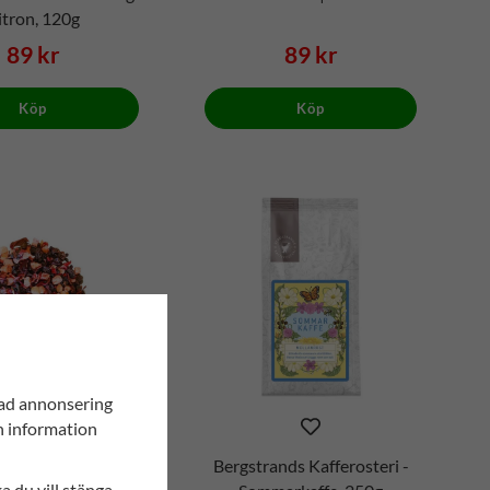
itron, 120g
89 kr
89 kr
Köp
Köp
sad annonsering
in information
ärblandning | No.
Bergstrands Kafferosteri -
ka du vill stänga