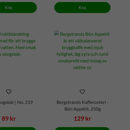
Köp
Köp
Skogsbär | No. 219
Bergstrands Kafferosteri -
Bön Appétit, 250g
89 kr
129 kr