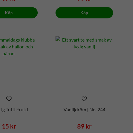
Köp
Köp
ig Tutti Frutti
Vaniljdröm | No. 244
15 kr
89 kr