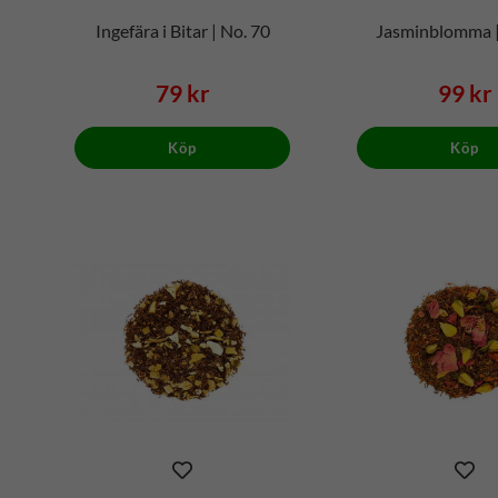
Ingefära i Bitar | No. 70
Jasminblomma |
79 kr
99 kr
Köp
Köp