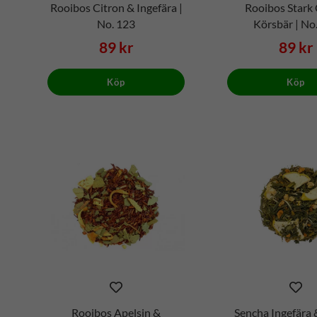
Rooibos Citron & Ingefära |
Rooibos Stark 
No. 123
Körsbär | No
89 kr
89 kr
Köp
Köp
Rooibos Apelsin &
Sencha Ingefära 