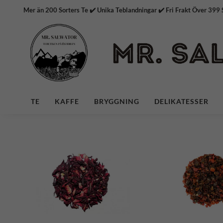
Mer än 200 Sorters Te ✔️ Unika Teblandningar ✔️ Fri Frakt
TE
KAFFE
BRYGGNING
DELIKATESSER
| MER ÄN 20
| Es