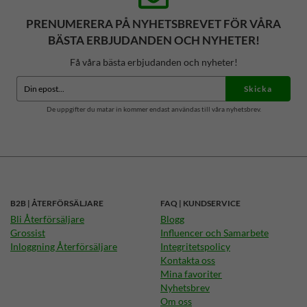
PRENUMERERA PÅ NYHETSBREVET FÖR VÅRA
BÄSTA ERBJUDANDEN OCH NYHETER!
Få våra bästa erbjudanden och nyheter!
Skicka
De uppgifter du matar in kommer endast användas till våra nyhetsbrev.
B2B | ÅTERFÖRSÄLJARE
FAQ | KUNDSERVICE
Bli Återförsäljare
Blogg
Grossist
Influencer och Samarbete
Inloggning Återförsäljare
Integritetspolicy
Kontakta oss
Mina favoriter
Nyhetsbrev
Om oss