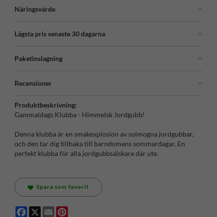
Näringsvärde
Lägsta pris senaste 30 dagarna
Paketinslagning
Recensioner
Produktbeskrivning:
Gammaldags Klubba - Himmelsk Jordgubb!
Denna klubba är en smakexplosion av solmogna jordgubbar,
och den tar dig tillbaka till barndomens sommardagar. En
perfekt klubba för alla jordgubbsälskare där ute.
Spara som favorit
Facebook
X
Email
Pinterest