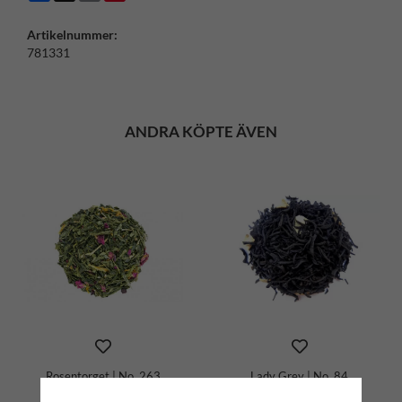
Artikelnummer:
781331
ANDRA KÖPTE ÄVEN
Rosentorget | No. 263
Lady Grey | No. 84
89 kr
89 kr