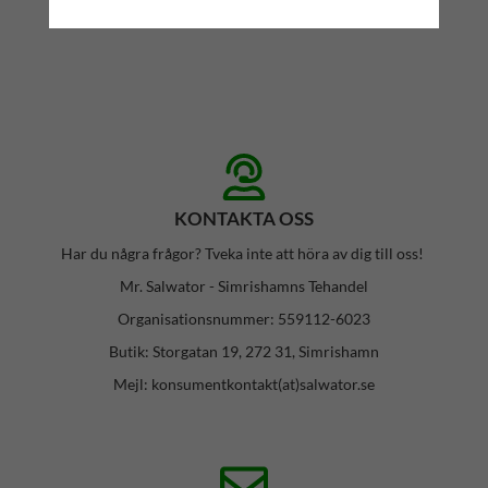
KONTAKTA OSS
Har du några frågor? Tveka inte att höra av dig till oss!
Mr. Salwator - Simrishamns Tehandel
Organisationsnummer: 559112-6023
Butik: Storgatan 19, 272 31, Simrishamn
Mejl: konsumentkontakt(at)salwator.se