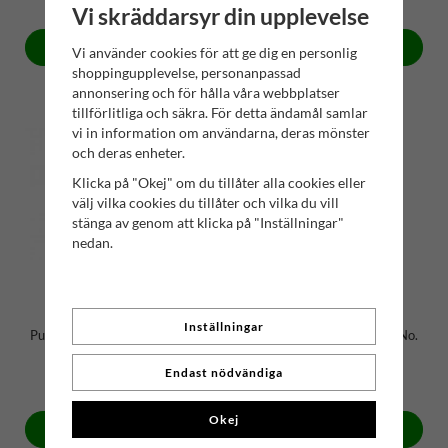
Vi skräddarsyr din upplevelse
Köp
Köp
Vi använder cookies för att ge dig en personlig
shoppingupplevelse, personanpassad
annonsering och för hålla våra webbplatser
tillförlitliga och säkra. För detta ändamål samlar
vi in information om användarna, deras mönster
och deras enheter.
Klicka på "Okej" om du tillåter alla cookies eller
välj vilka cookies du tillåter och vilka du vill
stänga av genom att klicka på "Inställningar"
nedan.
Inställningar
Pu Erh Chai Masala | No. 137
Rooibos Blåbär & Fänkål | No.
141
Endast nödvändiga
89 kr
89 kr
Okej
Köp
Köp