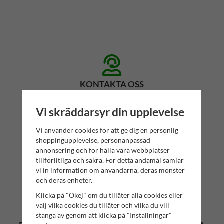
KONTAKTA OSS
Har du några frågor? Tveka inte att höra av dig till oss!
Vi skräddarsyr din upplevelse
Mr. Salwator - Simrishamns Tehandel
Organisationsnummer: 559112-6023
Vi använder cookies för att ge dig en personlig
shoppingupplevelse, personanpassad
Butik: Storgatan 19, 272 31, Simrishamn
annonsering och för hålla våra webbplatser
Mejl: konsumentkontakt(at)salwator.se
tillförlitliga och säkra. För detta ändamål samlar
vi in information om användarna, deras mönster
och deras enheter.
Klicka på "Okej" om du tillåter alla cookies eller
välj vilka cookies du tillåter och vilka du vill
stänga av genom att klicka på "Inställningar"