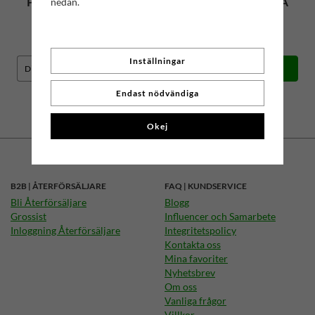
PRENUMERERA PÅ NYHETSBREVET FÖR VÅRA
nedan.
BÄSTA ERBJUDANDEN OCH NYHETER!
Få våra bästa erbjudanden och nyheter!
Inställningar
Skicka
De uppgifter du matar in kommer endast användas till våra nyhetsbrev.
Endast nödvändiga
Okej
B2B | ÅTERFÖRSÄLJARE
FAQ | KUNDSERVICE
Bli Återförsäljare
Blogg
Grossist
Influencer och Samarbete
Inloggning Återförsäljare
Integritetspolicy
Kontakta oss
Mina favoriter
Nyhetsbrev
Om oss
Vanliga frågor
Villkor