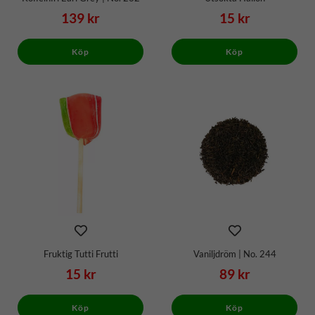
139 kr
15 kr
Köp
Köp
Fruktig Tutti Frutti
Vaniljdröm | No. 244
15 kr
89 kr
Köp
Köp