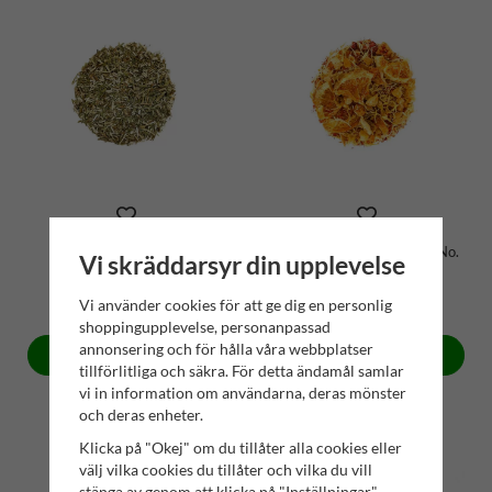
Isop | No. 171
Solvejs Mangoblandning | No.
Vi skräddarsyr din upplevelse
242
79 kr
89 kr
Vi använder cookies för att ge dig en personlig
shoppingupplevelse, personanpassad
annonsering och för hålla våra webbplatser
Köp
Köp
tillförlitliga och säkra. För detta ändamål samlar
vi in information om användarna, deras mönster
och deras enheter.
Klicka på "Okej" om du tillåter alla cookies eller
välj vilka cookies du tillåter och vilka du vill
stänga av genom att klicka på "Inställningar"