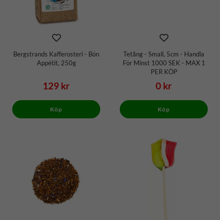
Bergstrands Kafferosteri - Bön
Tetång - Small, 5cm - Handla
Appétit, 250g
För Minst 1000 SEK - MAX 1
PER KÖP
129 kr
0 kr
Köp
Köp