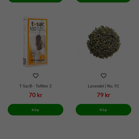
T-Sac® - Tefilter 2
Lavendel | No. 91
70 kr
79 kr
Köp
Köp