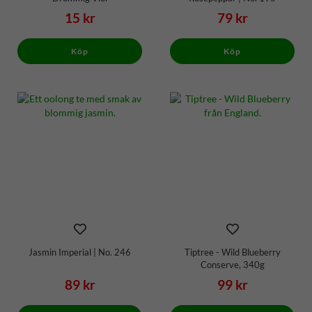
15 kr
79 kr
Köp
Köp
Jasmin Imperial | No. 246
Tiptree - Wild Blueberry
Conserve, 340g
89 kr
99 kr