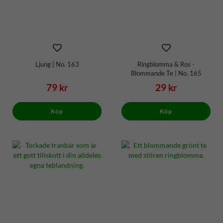
Ljung | No. 163
Ringblomma & Ros -
Blommande Te | No. 165
79 kr
29 kr
Köp
Köp