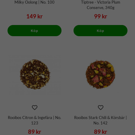
Milky Oolong | No. 100
Tiptree - Victoria Plum
Conserve, 340g
149 kr
99 kr
Köp
Köp
Rooibos Citron & Ingefära | No.
Rooibos Stark Chili & Körsbär |
123
No. 142
89 kr
89 kr