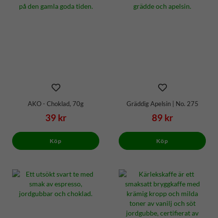
AKO - Choklad, 70g
Gräddig Apelsin | No. 275
39 kr
89 kr
Köp
Köp