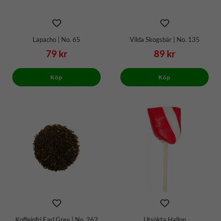
Lapacho | No. 65
Vilda Skogsbär | No. 135
79 kr
89 kr
Köp
Köp
Koffeinfri Earl Grey | No. 262
Utsökta Hallon