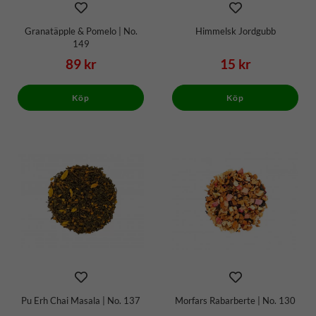
Granatäpple & Pomelo | No.
Himmelsk Jordgubb
149
89 kr
15 kr
Köp
Köp
Pu Erh Chai Masala | No. 137
Morfars Rabarberte | No. 130