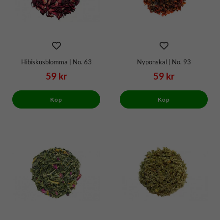
Hibiskusblomma | No. 63
Nyponskal | No. 93
59 kr
59 kr
Köp
Köp