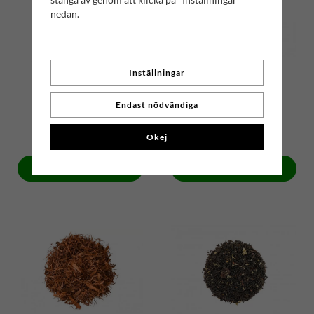
nedan.
Inställningar
Endast nödvändiga
Sidenkuddar, 100g
Chun Mei | No. 66
39 kr
89 kr
Okej
Köp
Köp