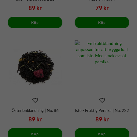
89 kr
79 kr
Köp
Köp
Österlenblandning | No. 86
Iste - Fruktig Persika | No. 222
89 kr
89 kr
Köp
Köp