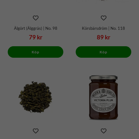
Älgört (Älggräs) | No. 98
Körsbärsdröm | No. 118
79 kr
89 kr
Köp
Köp