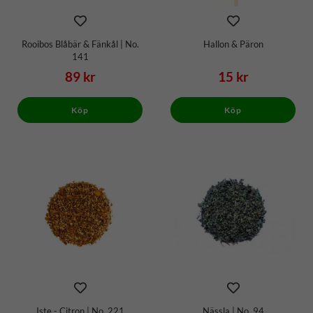
Rooibos Blåbär & Fänkål | No.
Hallon & Päron
141
89 kr
15 kr
Köp
Köp
Iste - Citron | No. 221
Nässla | No. 94