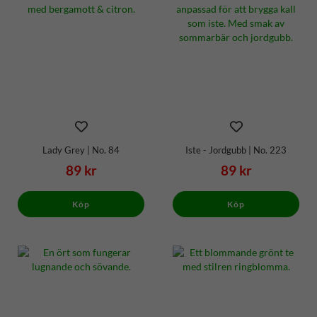
Lady Grey | No. 84
Iste - Jordgubb | No. 223
89 kr
89 kr
Köp
Köp