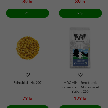
89 kr
89 kr
Köp
Köp
Solrosblad | No. 207
MOOMIN - Bergstrands
Kafferosteri - Mumintrollet
(Blåbär), 250g
79 kr
129 kr