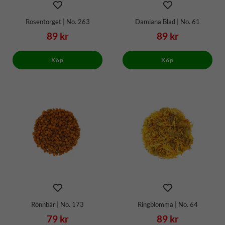
Rosentorget | No. 263
Damiana Blad | No. 61
89 kr
89 kr
Köp
Köp
Rönnbär | No. 173
Ringblomma | No. 64
79 kr
89 kr