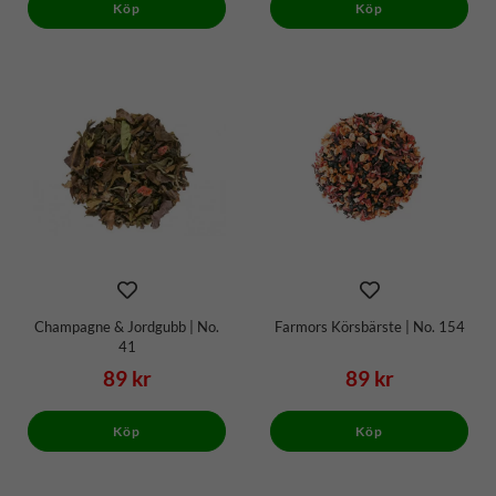
Köp
Köp
Champagne & Jordgubb | No.
Farmors Körsbärste | No. 154
41
89 kr
89 kr
Köp
Köp