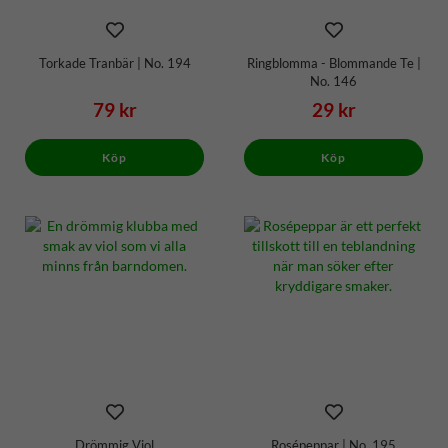
Torkade Tranbär | No. 194
Ringblomma - Blommande Te |
No. 146
79 kr
29 kr
Köp
Köp
Drömmig Viol
Rosépeppar | No. 195