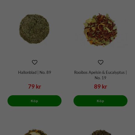
Hallonblad | No. 89
Rooibos Apelsin & Eucalyptus |
No. 19
79 kr
89 kr
Köp
Köp