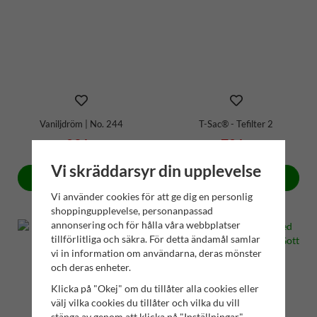
Vaniljdröm | No. 244
T-Sac® - Tefilter 2
89 kr
70 kr
Vi skräddarsyr din upplevelse
Köp
Köp
Vi använder cookies för att ge dig en personlig
shoppingupplevelse, personanpassad
annonsering och för hålla våra webbplatser
tillförlitliga och säkra. För detta ändamål samlar
vi in information om användarna, deras mönster
och deras enheter.
Klicka på "Okej" om du tillåter alla cookies eller
välj vilka cookies du tillåter och vilka du vill
stänga av genom att klicka på "Inställningar"