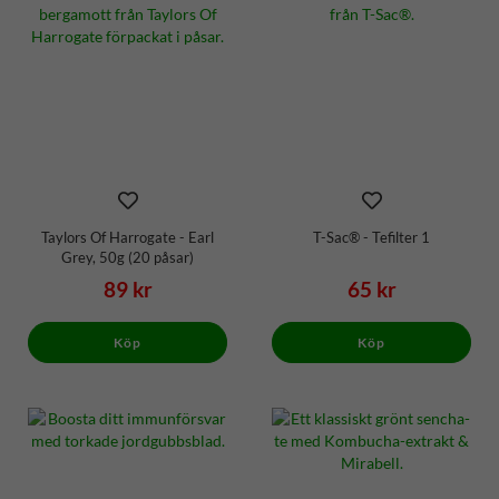
Taylors Of Harrogate - Earl
T-Sac® - Tefilter 1
Grey, 50g (20 påsar)
89 kr
65 kr
Köp
Köp