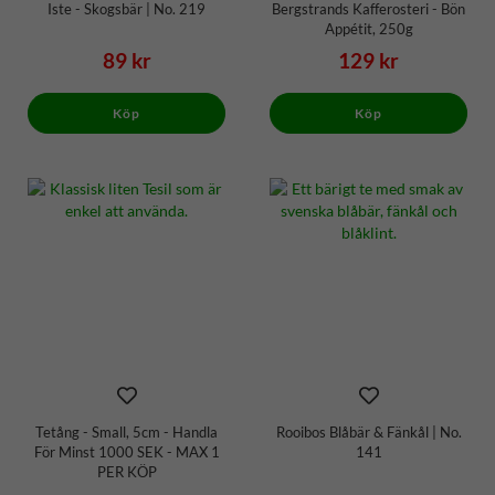
Iste - Skogsbär | No. 219
Bergstrands Kafferosteri - Bön
Appétit, 250g
89 kr
129 kr
Köp
Köp
Tetång - Small, 5cm - Handla
Rooibos Blåbär & Fänkål | No.
För Minst 1000 SEK - MAX 1
141
PER KÖP