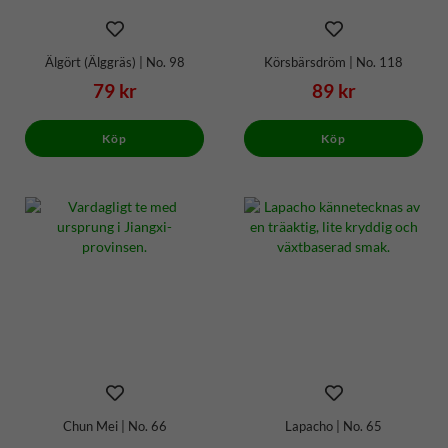
Älgört (Älggräs) | No. 98
Körsbärsdröm | No. 118
79 kr
89 kr
Köp
Köp
Chun Mei | No. 66
Lapacho | No. 65