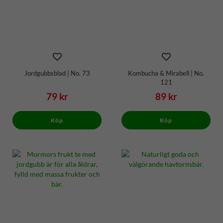
Jordgubbsblad | No. 73
Kombucha & Mirabell | No.
121
79 kr
89 kr
Köp
Köp