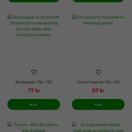
Rosépeppar | No. 195
Jasmin Imperial | No. 246
79 kr
89 kr
Köp
Köp