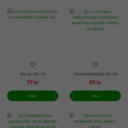
Nässla | No. 94
Österlenblandning | No. 86
79 kr
89 kr
Köp
Köp