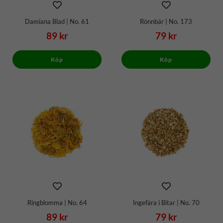
Damiana Blad | No. 61
Rönnbär | No. 173
89 kr
79 kr
Köp
Köp
Ringblomma | No. 64
Ingefära i Bitar | No. 70
89 kr
79 kr