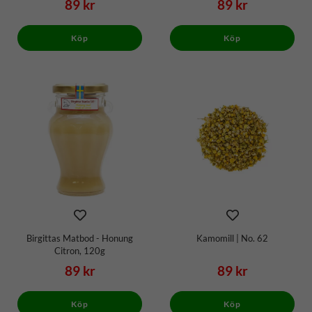
89 kr
89 kr
Köp
Köp
Birgittas Matbod - Honung
Kamomill | No. 62
Citron, 120g
89 kr
89 kr
Köp
Köp