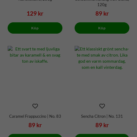
120g
129 kr
89 kr
Köp
Köp
Caramel Frappuccino | No. 83
Sencha Citron | No. 131
89 kr
89 kr