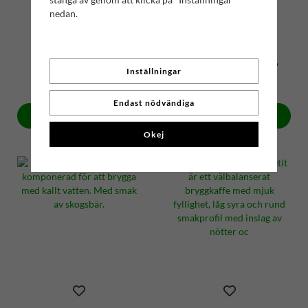
nedan.
Lavendel | No. 91
Persika-Sorbet | No. 156
Inställningar
79 kr
89 kr
Endast nödvändiga
Köp
Köp
Okej