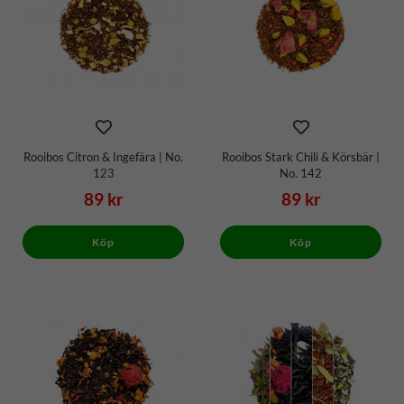
Rooibos Citron & Ingefära | No.
Rooibos Stark Chili & Körsbär |
123
No. 142
89 kr
89 kr
Köp
Köp