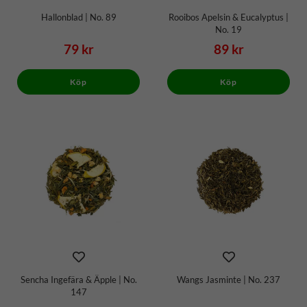
Hallonblad | No. 89
Rooibos Apelsin & Eucalyptus |
No. 19
79 kr
89 kr
Köp
Köp
Sencha Ingefära & Äpple | No.
Wangs Jasminte | No. 237
147