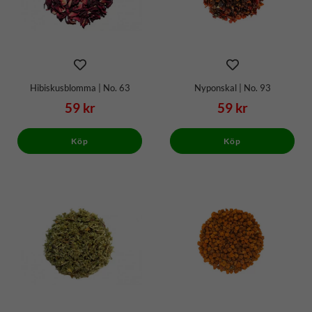
Hibiskusblomma | No. 63
Nyponskal | No. 93
59 kr
59 kr
Köp
Köp