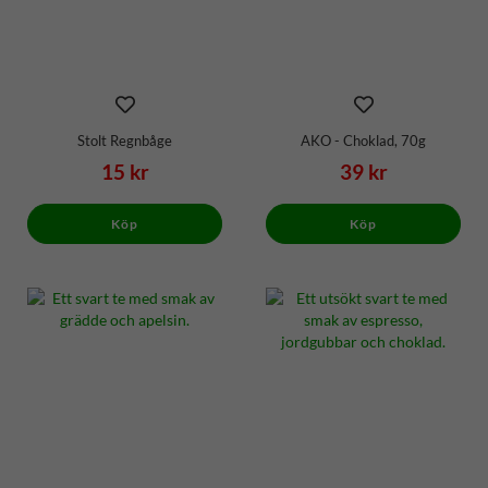
Stolt Regnbåge
AKO - Choklad, 70g
15 kr
39 kr
Köp
Köp