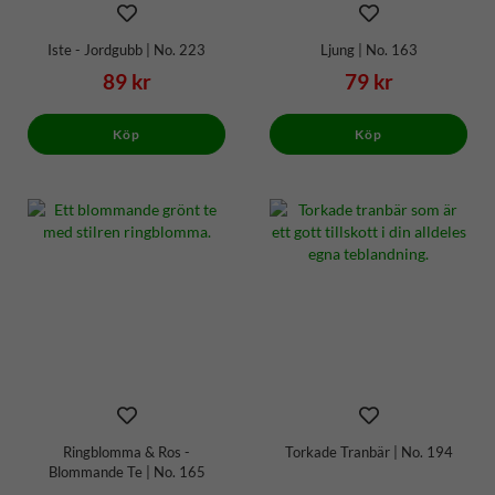
Iste - Jordgubb | No. 223
Ljung | No. 163
89 kr
79 kr
Köp
Köp
Ringblomma & Ros -
Torkade Tranbär | No. 194
Blommande Te | No. 165