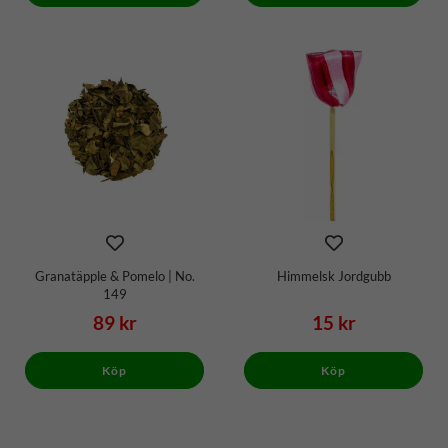
Granatäpple & Pomelo | No.
Himmelsk Jordgubb
149
89 kr
15 kr
Köp
Köp