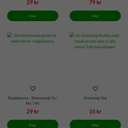
29 kr
79 kr
Köp
Köp
Ringblomma - Blommande Te |
Drömmig Viol
No. 146
29 kr
15 kr
Köp
Köp