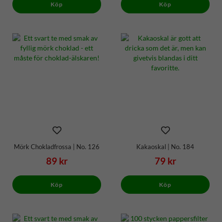
Köp
Köp
Mörk Chokladfrossa | No. 126
Kakaoskal | No. 184
89 kr
79 kr
Köp
Köp