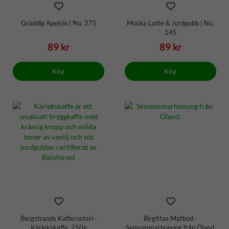
Gräddig Apelsin | No. 275
Mocka Latte & Jordgubb | No.
145
89 kr
89 kr
Köp
Köp
Bergstrands Kafferosteri -
Birgittas Matbod -
Kärlekskaffe, 250g
Sensommarhonung från Öland,