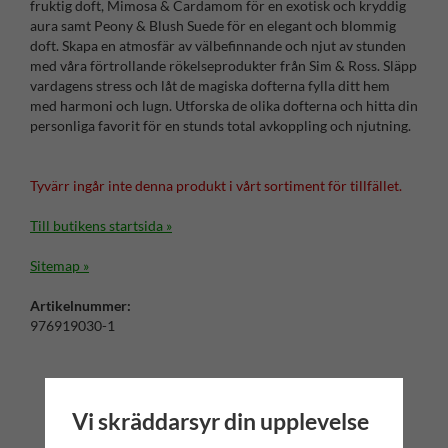
fruktig doft, Mimosa & Cardamom för en exotisk och kryddig
aura samt Peony & Blush Suede för en elegant och blommig
doft. Skapa en atmosfär av välbefinnande och njut av stunden
med våra förtrollande rökelseprodukter från Sim & Ross. Släpp
vardagens stress och låt de magiska dofterna fylla ditt hem
med harmoni och lugn. Utforska de olika dofterna och hitta din
personliga favorit för en stunds total avkoppling och njutning.
Tyvärr ingår inte denna produkt i vårt sortiment för tillfället.
Till butikens startsida »
Sitemap »
Artikelnummer:
976919030-1
Vi skräddarsyr din upplevelse