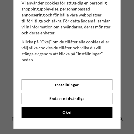
Vi använder cookies för att ge dig en personlig
shoppingupplevelse, personanpassad
annonsering och för hålla våra webbplatser
tillförlitliga och säkra. För detta ändamål samlar
vi in information om användarna, deras mönster
och deras enheter.
KONTAKTA OSS
Klicka på "Okej" om du tillåter alla cookies eller
Har du några frågor? Tveka inte att höra av dig till oss!
välj vilka cookies du tillåter och vilka du vill
Mr. Salwator - Simrishamns Tehandel
stänga av genom att klicka på "Inställningar"
nedan.
Organisationsnummer: 559112-6023
Butik: Storgatan 19, 272 31, Simrishamn
Mejl: konsumentkontakt(at)salwator.se
Inställningar
Endast nödvändiga
Okej
PRENUMERERA PÅ NYHETSBREVET FÖR VÅRA
BÄSTA ERBJUDANDEN OCH NYHETER!