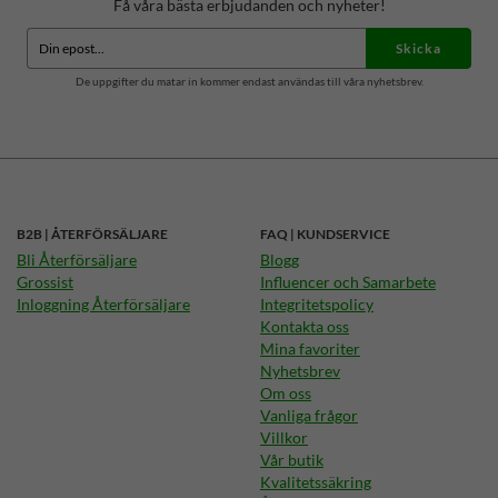
Få våra bästa erbjudanden och nyheter!
Skicka
De uppgifter du matar in kommer endast användas till våra nyhetsbrev.
B2B | ÅTERFÖRSÄLJARE
FAQ | KUNDSERVICE
Bli Återförsäljare
Blogg
Grossist
Influencer och Samarbete
Inloggning Återförsäljare
Integritetspolicy
Kontakta oss
Mina favoriter
Nyhetsbrev
Om oss
Vanliga frågor
Villkor
Vår butik
Kvalitetssäkring