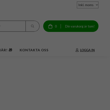
0
Din varukorg är tom!
ÄR! 🎁
KONTAKTA OSS
LOGGA IN