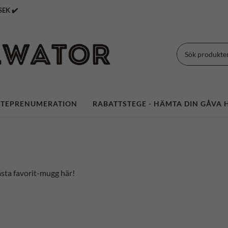
 Över 399 SEK ✔️
TEPRENUMERATION
RABATTSTEGE - HÄMTA DIN GÅVA H
ästa favorit-mugg här!