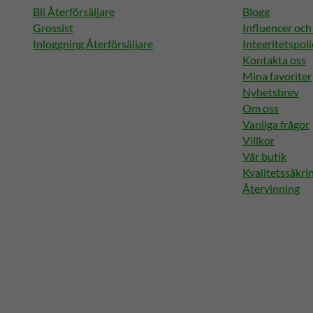
Bli Återförsäljare
Blogg
Grossist
Influencer oc
Inloggning Återförsäljare
Integritetspoli
Kontakta oss
Mina favoriter
Nyhetsbrev
Om oss
Vanliga frågor
Villkor
Vår butik
Kvalitetssäkri
Återvinning