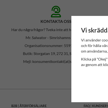
KONTAKTA OSS
Vi skrädd
Har du några frågor? Tveka inte att höra av dig till oss!
Mr. Salwator - Simrishamns Tehandel
Vi använder coo
och för hålla vår
Organisationsnummer: 559112-6023
om användarna, 
Butik: Storgatan 19, 272 31, Simrishamn
Klicka på "Okej" 
Mejl: konsumentkontakt(at)salwator.se
av genom att kli
B2B | ÅTERFÖRSÄLJARE
FAQ | KUNDSER