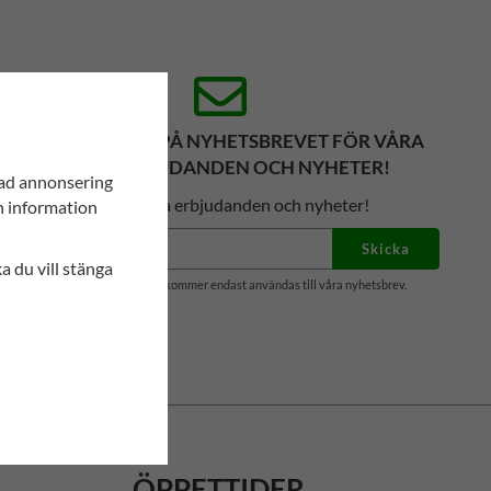
PRENUMERERA PÅ NYHETSBREVET FÖR VÅRA
BÄSTA ERBJUDANDEN OCH NYHETER!
sad annonsering
Få våra bästa erbjudanden och nyheter!
in information
Skicka
ka du vill stänga
De uppgifter du matar in kommer endast användas till våra nyhetsbrev.
ÖPPETTIDER