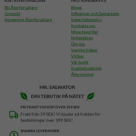
B2B | ÅTERFÖRSÄLJARE
FAQ | KUNDSERVICE
Bli Återförsäljare
Blogg
Grossist
Influencer och Samarbete
Inloggning Återförsäljare
Integritetspolicy
Kontakta oss
Mina favoriter
Nyhetsbrev
Om oss
Vanliga frågor
Villkor
Vår butik
Kvalitetssäkring
Återvinning
MR. SALWATOR
DIN TEBUTIK PÅ NÄTET
FRI FRAKT VID KÖP ÖVER 399 SEK
Frakt från 59 SEK! Vi bjuder på frakten för
beställningar över 399 SEK!
SNABBA LEVERANSER