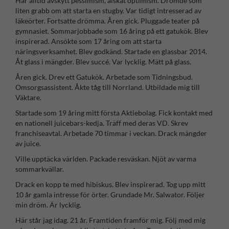
Har alltid avskytt pessimism, älskat optimism. Drömde som
liten grabb om att starta en stugby. Var tidigt intresserad av
läkeörter. Fortsatte drömma. Åren gick. Pluggade teater på
gymnasiet. Sommarjobbade som 16 åring på ett gatukök. Blev
inspirerad. Ansökte som 17 åring om att starta
näringsverksamhet. Blev godkänd. Startade en glassbar 2014.
Åt glass i mängder. Blev succé. Var lycklig. Mätt på glass.
Åren gick. Drev ett Gatukök. Arbetade som Tidningsbud.
Omsorgsassistent. Åkte tåg till Norrland. Utbildade mig till
Väktare.
Startade som 19 åring mitt första Aktiebolag. Fick kontakt med
en nationell juicebars-kedja. Träff med deras VD. Skrev
franchiseavtal. Arbetade 70 timmar i veckan. Drack mängder
av juice.
Ville upptäcka världen. Packade resväskan. Njöt av varma
sommarkvällar.
Drack en kopp te med hibiskus. Blev inspirerad. Tog upp mitt
10 år gamla intresse för örter. Grundade Mr. Salwator. Följer
min dröm. Är lycklig.
Här står jag idag. 21 år. Framtiden framför mig. Följ med mig