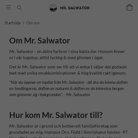
Startsida
/
Om oss
Om Mr. Salwator
Mr. Salwator - en äldre farbror i sina bästa dar. Honom finner
ni i vår logotyp, alltid lycklig & med glimten i ögat.
Det är Mr. Salwator som ser till att vi enbart säljer det godaste
teet med unika smakkombinationer & hög kvalité rakt igenom.
"När du öppnar en tepåse från Mr. Salwator - då ska du känna doften
av teodlingarna, doften av naturen & doften av de intensiva bergen
som gömmer sig i bakgrunden".
- Mr. Salwator
Hur kom Mr. Salwator till?
Mr. Salwator är i grund och botten ett familjeföretag som
grundades av mig, Hampus Örn. Född i Simrishamn hösten -97.