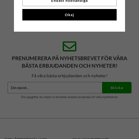
Endast nödvändiga
Butik: Storgatan 19, 272 31, Simrishamn
Okej
Mejl: konsumentkontakt(at)salwator.se
PRENUMERERA PÅ NYHETSBREVET FÖR VÅRA
BÄSTA ERBJUDANDEN OCH NYHETER!
Få våra bästa erbjudanden och nyheter!
Skicka
De uppgifter du matar in kommer endast användas till våra nyhetsbrev.