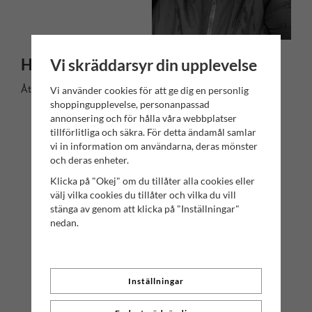
Vi skräddarsyr din upplevelse
Hampus Örn - Grundare och Ägare
Återförsäljare, inköp och kvalitetsfrågor​.
Vi använder cookies för att ge dig en personlig
shoppingupplevelse, personanpassad
annonsering och för hålla våra webbplatser
tillförlitliga och säkra. För detta ändamål samlar
vi in information om användarna, deras mönster
och deras enheter.
Klicka på "Okej" om du tillåter alla cookies eller
välj vilka cookies du tillåter och vilka du vill
stänga av genom att klicka på "Inställningar"
nedan.
KONTAKTA OSS
Har du några frågor? Tveka inte att höra av dig till oss!
Inställningar
Mr. Salwator - Simrishamns Tehandel
Organisationsnummer: 559112-6023