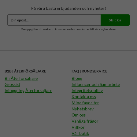
Få våra bästa erbjudanden och nyheter!
Skicka
De uppgifter du matar in kommer endast användas till våra nyhetsbrev.
B2B | ÅTERFÖRSÄLJARE
FAQ | KUNDSERVICE
Bli Återförsäljare
Blogg
Grossist
Influencer och Samarbete
Inloggning Återförsäljare
Integritetspolicy
Kontakta oss
Mina favoriter
Nyhetsbrev
Om oss
Vanliga frågor
Villkor
Vår butik