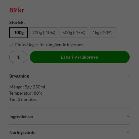
89 kr
Storlek:
100g
200g (-10%)
500g (-15%)
1kg (-20%)
Finns i lager för omgående leverans
Lägg i varukorgen
Bryggning
Mängd: 5g / 250ml
Temperatur: 80°c
Tid: 3 minuter.
Ingredienser
Näringsvärde