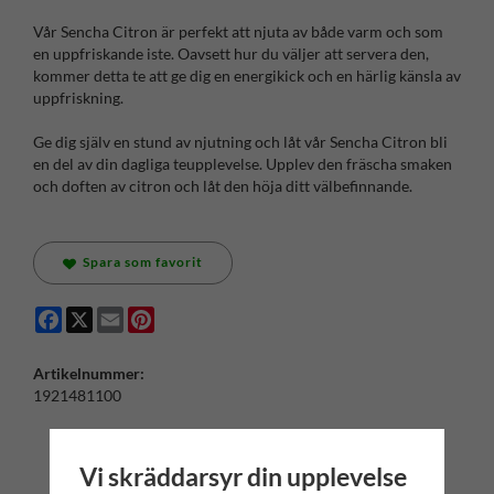
Vår Sencha Citron är perfekt att njuta av både varm och som
en uppfriskande iste. Oavsett hur du väljer att servera den,
kommer detta te att ge dig en energikick och en härlig känsla av
uppfriskning.
Ge dig själv en stund av njutning och låt vår Sencha Citron bli
en del av din dagliga teupplevelse. Upplev den fräscha smaken
och doften av citron och låt den höja ditt välbefinnande.
Spara som favorit
Facebook
X
Email
Pinterest
Artikelnummer:
1921481100
Vi skräddarsyr din upplevelse
ANDRA KÖPTE ÄVEN