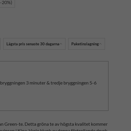
(-20%)
Lägsta pris senaste 30 dagarna
Paketinslagning
a bryggningen 3 minuter & tredje bryggningen 5-6
n Green-te. Detta gröna te av högsta kvalitet kommer
ovinsen i Kina. Varje klunk av denna förtrollande dryck