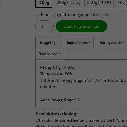
100g
200g (-10%)
500g (-15%)
1kg 
Finns i lager för omgående leverans
Lägg i varukorgen
Bryggning
Ingredienser
Näringsvärde
Recensioner
Mängd: 5g / 250ml
Temperatur: 80°c
Tid: Första bryggningen 1,5-2 minuter, andr
minuter.
Antal bryggningar: 3
Produktbeskrivning:
Utforska den enastående smaken av vårt Yunna
direkt från de frodiga teodlingarna i Yunnan-pr