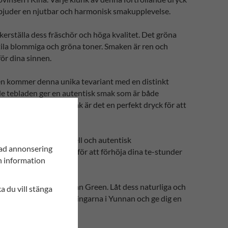
erbjuder en njutbar och harmonisk smakupplevelse.
erställa dess fräschör och höga kvalitet. Det gröna
btila blommiga och gröna toner. Smaken är ren och
för dina sinnen.
en kommer denna unika tevariant med en distinkt
de tebladen ger en autentisk smak som är både
ganta och delikata smak är det en perfekt dryck för att
som söker en traditionell och autentisk
sad annonsering
 kallt och är perfekt för att förhöja dina te-stunder
in information
ående smaken av Yunnan Green. Låt dess naturliga och
ka du vill stänga
e böljande gröna teodlingarna i Yunnan och ge dig en