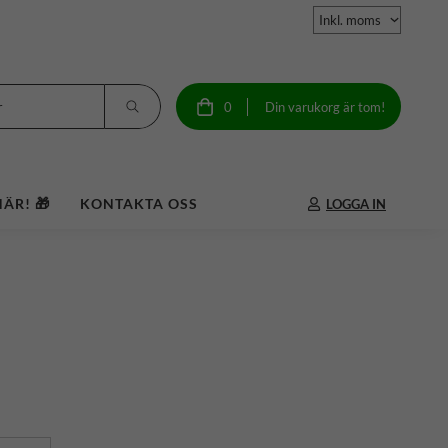
0
Din varukorg är tom!
ÄR! 🎁
KONTAKTA OSS
LOGGA IN