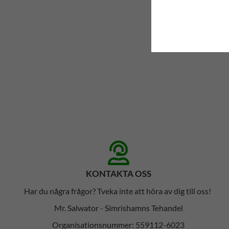
KONTAKTA OSS
Har du några frågor? Tveka inte att höra av dig till oss!
Mr. Salwator - Simrishamns Tehandel
Organisationsnummer: 559112-6023