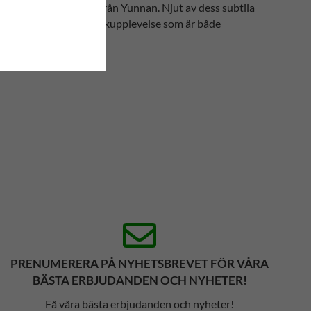
h fräscha gröna teet från Yunnan. Njut av dess subtila
ren och ger dig en smakupplevelse som är både
PRENUMERERA PÅ NYHETSBREVET FÖR VÅRA
BÄSTA ERBJUDANDEN OCH NYHETER!
Få våra bästa erbjudanden och nyheter!