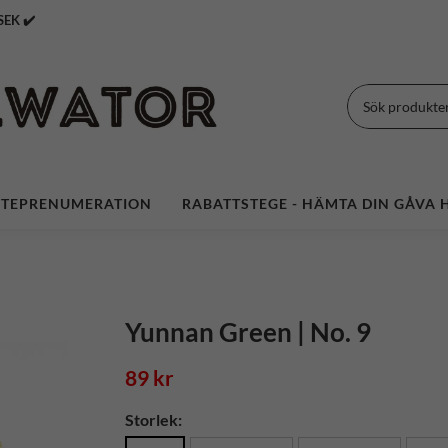
 Över 399 SEK ✔️
TEPRENUMERATION
RABATTSTEGE - HÄMTA DIN GÅVA H
Yunnan Green | No. 9
89 kr
Storlek: