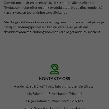
Oavsett om du är en teentusiast, en restaurangägare eller ett
företag som letar efter en unik produkt att erbjuda dina kunder, så
kan vi skapa en teblandning som sticker ut.
Med högkvalitativa råvaror och noggrann uppmärksamhet på varje
detalj i blandningsprocessen kan du vara säker på att din
skräddarsydda teblandning kommer vara något alldeles speciellt.
KONTAKTA OSS
Har du några frågor? Tveka inte att höra av dig till oss!
Mr. Salwator - Simrishamns Tehandel
Organisationsnummer: 559112-6023
Butik: Storgatan 19, 272 31, Simrishamn