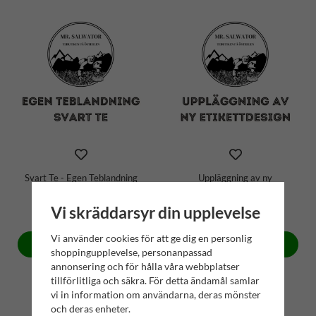
Svart Te - Egen Teblandning
Uppläggning av ny
Etikettdesign
Vi skräddarsyr din upplevelse
890 kr
200 kr
Vi använder cookies för att ge dig en personlig
Köp
Köp
shoppingupplevelse, personanpassad
annonsering och för hålla våra webbplatser
tillförlitliga och säkra. För detta ändamål samlar
vi in information om användarna, deras mönster
och deras enheter.