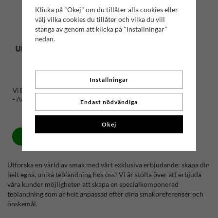
Klicka på "Okej" om du tillåter alla cookies eller
välj vilka cookies du tillåter och vilka du vill
stänga av genom att klicka på "Inställningar"
nedan.
Inställningar
Vi Blandar En Unik Teblandning
- Avgift För Första Smakprovet
Endast nödvändiga
200 kr
Okej
Köp
Utforska en värld av smak med vårt exklusiva erbjudande: skapa din
helt egna, unika teblandning hos oss! Vi är stolta över att erbjuda
våra kunder möjligheten att skapa en specialkomponerad
teblandning som är helt anpassad efter dina smakpreferenser och
önskemål.