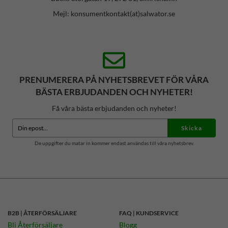
Mejl: konsumentkontakt(at)salwator.se
PRENUMERERA PÅ NYHETSBREVET FÖR VÅRA
BÄSTA ERBJUDANDEN OCH NYHETER!
Få våra bästa erbjudanden och nyheter!
Skicka
De uppgifter du matar in kommer endast användas till våra nyhetsbrev.
B2B | ÅTERFÖRSÄLJARE
FAQ | KUNDSERVICE
Bli Återförsäljare
Blogg