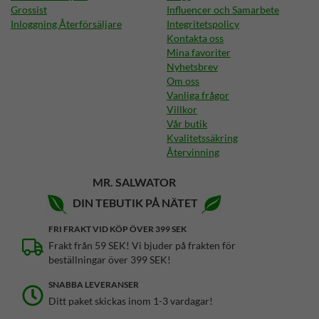
Grossist
Influencer och Samarbete
Inloggning Återförsäljare
Integritetspolicy
Kontakta oss
Mina favoriter
Nyhetsbrev
Om oss
Vanliga frågor
Villkor
Vår butik
Kvalitetssäkring
Återvinning
MR. SALWATOR
DIN TEBUTIK PÅ NÄTET
FRI FRAKT VID KÖP ÖVER 399 SEK
Frakt från 59 SEK! Vi bjuder på frakten för
beställningar över 399 SEK!
SNABBA LEVERANSER
Ditt paket skickas inom 1-3 vardagar!