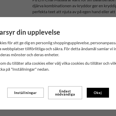
djärva kombinationen av kryddor ger en kryddig 
perfekta teet att njuta av på egen hand eller at
För att anpassa smaken kan du med fördel söta t
skvätt mjölk för att skapa en krämigare konsiste
arsyr din upplevelse
Masala och skapa en personlig smakupplevelse
kies för att ge dig en personlig shoppingupplevelse, personanpas
Ge dig själv en stund av njutning och utforska 
a webbplatser tillförlitliga och säkra. För detta ändamål samlar vi 
dig förföras av dess kryddiga och karaktärsfulla k
deras mönster och deras enheter.
Välkommen till en smakresa fylld med värme, k
om du tillåter alla cookies eller välj vilka cookies du tillåter och vil
cka på "Inställningar" nedan.
Endast
Inställningar
Okej
nödvändiga