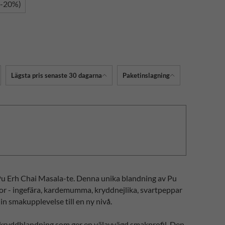
(-20%)
Lägsta pris senaste 30 dagarna
Paketinslagning
u Erh Chai Masala-te. Denna unika blandning av Pu
r - ingefära, kardemumma, kryddnejlika, svartpeppar
in smakupplevelse till en ny nivå.
e kryddblandning som ger en välavvägd smakprofil. Den