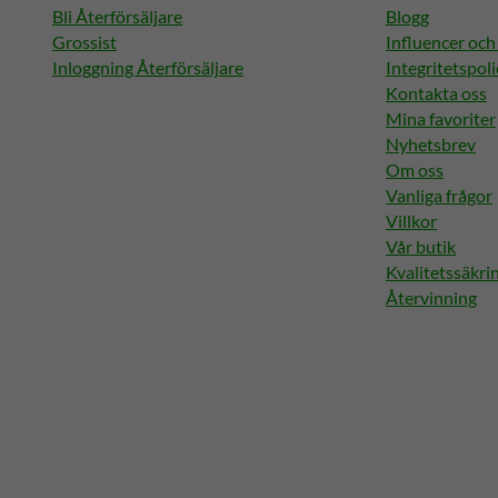
Bli Återförsäljare
Blogg
Grossist
Influencer oc
Inloggning Återförsäljare
Integritetspoli
Kontakta oss
Mina favoriter
Nyhetsbrev
Om oss
Vanliga frågor
Villkor
Vår butik
Kvalitetssäkri
Återvinning