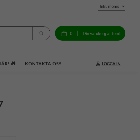
0
Din varukorg är tom!
ÄR! 🎁
KONTAKTA OSS
LOGGA IN
7