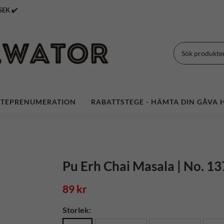
 Över 399 SEK ✔️
TEPRENUMERATION
RABATTSTEGE - HÄMTA DIN GÅVA H
Pu Erh Chai Masala | No. 13
89 kr
Storlek: