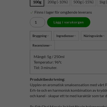
100g
200g (-10%)
500g (-15%)
1kg 
Finns i lager för omgående leverans
Lägg i varukorgen
Bryggning
Ingredienser
Näringsvärde
Recensioner
Mängd: 5g / 250ml
Temperatur: 96°c
Tid: 3 minuter.
Produktbeskrivning:
Upplev en aromatisk smaksensation med vårt P
Erh-te och en harmonisk kombination av kryddo
och kanel - skapar ett te med karaktär som tar d
Pu Erh Chai Masala är känt för sin balanserad