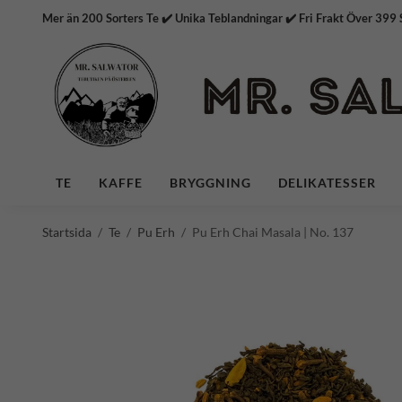
Mer än 200 Sorters Te ✔️ Unika Teblandningar ✔️ Fri Frakt
TE
KAFFE
BRYGGNING
DELIKATESSER
Startsida
/
Te
/
Pu Erh
/
Pu Erh Chai Masala | No. 137