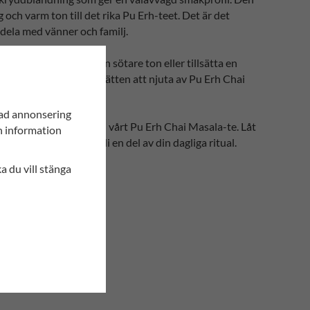
och varm ton till det rika Pu Erh-teet. Det är det
t dela med vänner och familj.
eet med honung för en sötare ton eller tillsätta en
ns. Utforska de olika sätten att njuta av Pu Erh Chai
.
sad annonsering
de komplexa smakerna i vårt Pu Erh Chai Masala-te. Låt
in information
araktär och låt teet bli en del av din dagliga ritual.
ryddor och välbehag.
ka du vill stänga