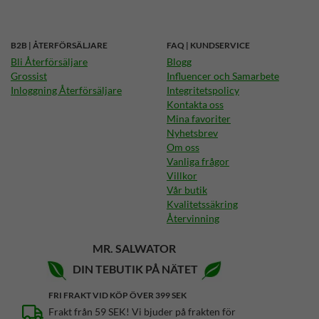
B2B | ÅTERFÖRSÄLJARE
FAQ | KUNDSERVICE
Bli Återförsäljare
Blogg
Grossist
Influencer och Samarbete
Inloggning Återförsäljare
Integritetspolicy
Kontakta oss
Mina favoriter
Nyhetsbrev
Om oss
Vanliga frågor
Villkor
Vår butik
Kvalitetssäkring
Återvinning
MR. SALWATOR
DIN TEBUTIK PÅ NÄTET
FRI FRAKT VID KÖP ÖVER 399 SEK
Frakt från 59 SEK! Vi bjuder på frakten för