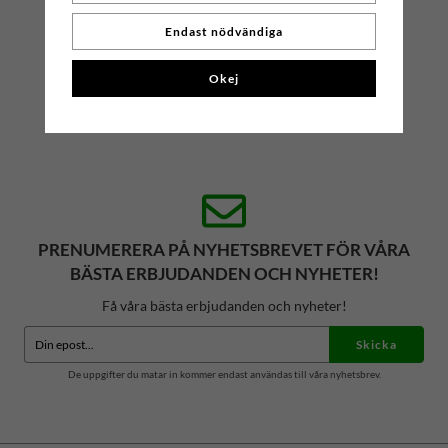
Mr. Salwator - Simrishamns Tehandel
Endast nödvändiga
Organisationsnummer: 559112-6023
Okej
Butik: Storgatan 19, 272 31, Simrishamn
Mejl: konsumentkontakt(at)salwator.se
PRENUMERERA PÅ NYHETSBREVET FÖR VÅRA
BÄSTA ERBJUDANDEN OCH NYHETER!
Få våra bästa erbjudanden och nyheter!
Skicka
De uppgifter du matar in kommer endast användas till våra nyhetsbrev.