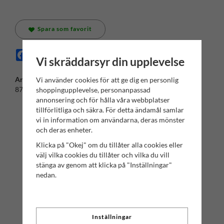
Spara som favorit
Facebook
X
Email
Pinterest
Vi skräddarsyr din upplevelse
Artikelnummer:
Vi använder cookies för att ge dig en personlig
8763002100
shoppingupplevelse, personanpassad
annonsering och för hålla våra webbplatser
tillförlitliga och säkra. För detta ändamål samlar
vi in information om användarna, deras mönster
och deras enheter.
Klicka på "Okej" om du tillåter alla cookies eller
välj vilka cookies du tillåter och vilka du vill
stänga av genom att klicka på "Inställningar"
nedan.
KONTAKTA OSS
Inställningar
Har du några frågor? Tveka inte att höra av dig till oss!