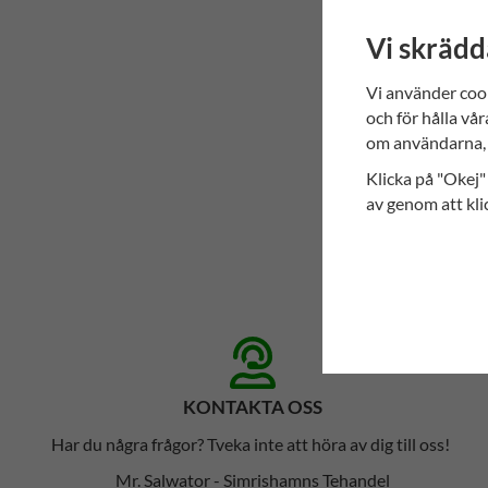
Vi skrädd
Vi använder coo
och för hålla vår
om användarna, 
Klicka på "Okej" 
av genom att kli
KONTAKTA OSS
Har du några frågor? Tveka inte att höra av dig till oss!
Mr. Salwator - Simrishamns Tehandel