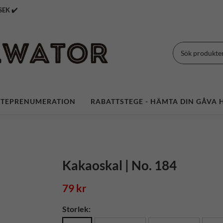
 Över 399 SEK ✔️
TEPRENUMERATION
RABATTSTEGE - HÄMTA DIN GÅVA H
Kakaoskal | No. 184
79 kr
Storlek: