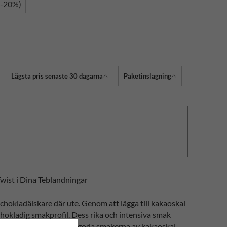
(-20%)
Lägsta pris senaste 30 dagarna
Paketinslagning
Twist i Dina Teblandningar
 chokladälskare där ute. Genom att lägga till kakaoskal
 chokladig smakprofil. Dess rika och intensiva smak
 karaktär. Utforska de goda smakerna av kakaoskal