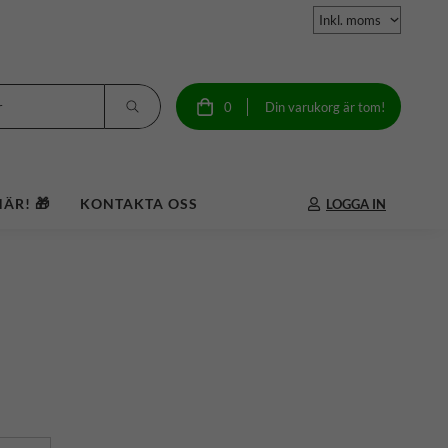
0
Din varukorg är tom!
ÄR! 🎁
KONTAKTA OSS
LOGGA IN