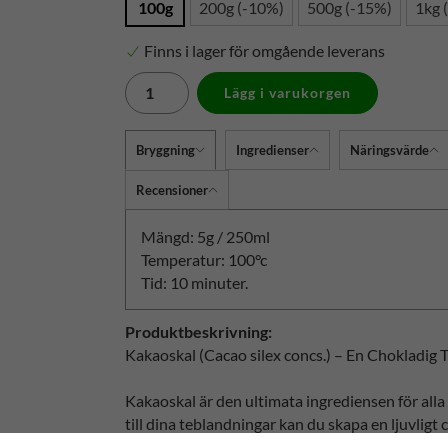
100g
200g (-10%)
500g (-15%)
1kg 
Finns i lager för omgående leverans
Lägg i varukorgen
Bryggning
Ingredienser
Näringsvärde
Recensioner
Mängd: 5g / 250ml
Temperatur: 100°c
Tid: 10 minuter.
Produktbeskrivning:
Kakaoskal (Cacao silex concs.) – En Chokladig 
Kakaoskal är den ultimata ingrediensen för alla
till dina teblandningar kan du skapa en ljuvligt
kommer att ge ditt te en varm och välkomnande