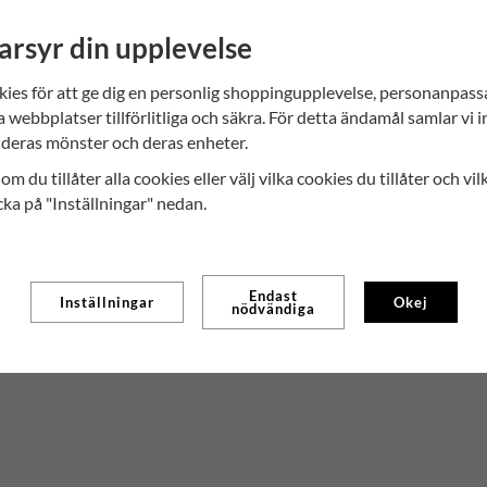
och låt den föra dig på en resa genom chokladen
arsyr din upplevelse
chokladig kopp te på morgonen eller skapa en l
kakaoskal den perfekta ingrediensen. Ge ditt te
kies för att ge dig en personlig shoppingupplevelse, personanpas
alla sinnen.
a webbplatser tillförlitliga och säkra. För detta ändamål samlar vi 
deras mönster och deras enheter.
om du tillåter alla cookies eller välj vilka cookies du tillåter och vil
cka på "Inställningar" nedan.
Endast
Inställningar
Okej
nödvändiga