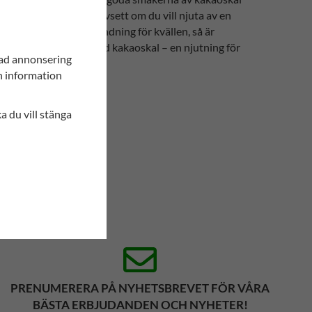
s underbara värld. Oavsett om du vill njuta av en
ugnande chokladteblandning för kvällen, så är
 en chokladig twist med kakaoskal – en njutning för
sad annonsering
in information
ka du vill stänga
PRENUMERERA PÅ NYHETSBREVET FÖR VÅRA
BÄSTA ERBJUDANDEN OCH NYHETER!