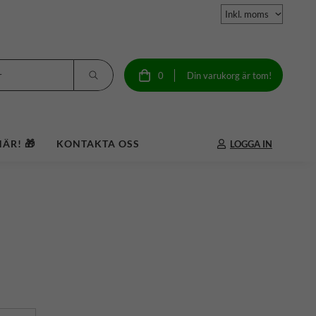
0
Din varukorg är tom!
ÄR! 🎁
KONTAKTA OSS
LOGGA IN