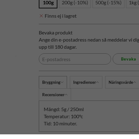
100g
200g (-10%)
500g (-15%)
1kg 
Finns ej i lagret
Bevaka produkt
Ange din e-postadress nedan så meddelar vi dig 
upp till 180 dagar.
Bevaka
Bryggning
Ingredienser
Näringsvärde
Recensioner
Mängd: 5g / 250ml
Temperatur: 100°c
Tid: 10 minuter.
Produktbeskrivning: