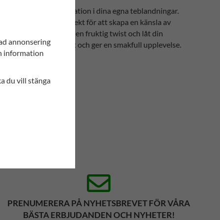
för en tropisk smaksensation i dina egna teblandningar.
touch till ditt te, perfekt för att skapa en känsla av
dina teblandningar för en fruktig twist och låt din
sad annonsering
anserar ditt te perfekt och ger en smakfull upplevelse.
in information
ka du vill stänga
PRENUMERERA PÅ NYHETSBREVET FÖR VÅRA
BÄSTA ERBJUDANDEN OCH NYHETER!