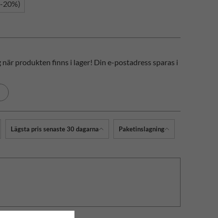
(-20%)
när produkten finns i lager! Din e-postadress sparas i
Lägsta pris senaste 30 dagarna
Paketinslagning