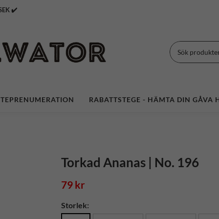
 Över 399 SEK ✔️
TEPRENUMERATION
RABATTSTEGE - HÄMTA DIN GÅVA H
Torkad Ananas | No. 196
79 kr
Storlek: