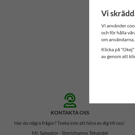
Vi skrädd
Vi använder coo
och för hålla vår
om användarna, 
Klicka på "Okej" 
av genom att kli
KONTAKTA OSS
Har du några frågor? Tveka inte att höra av dig till oss!
Mr. Salwator - Simrishamns Tehandel