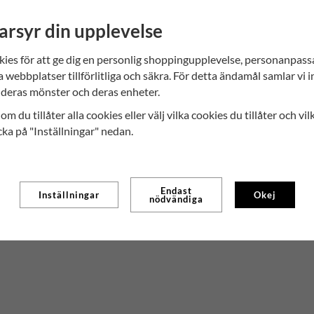
Torkad ananas i bitar - din hemliga ingrediens 
arsyr din upplevelse
Denna saftiga och sötbitar ananas ger en exotisk 
sommaråret runt. Lägg till dessa torkade bitar i 
kies för att ge dig en personlig shoppingupplevelse, personanpas
kreativitet flöda. Ananasens naturliga sötma bal
a webbplatser tillförlitliga och säkra. För detta ändamål samlar vi 
deras mönster och deras enheter.
om du tillåter alla cookies eller välj vilka cookies du tillåter och vil
cka på "Inställningar" nedan.
Endast
Inställningar
Okej
nödvändiga