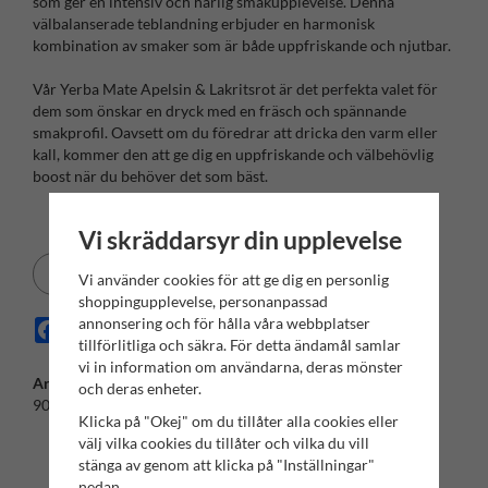
som ger en intensiv och härlig smakupplevelse. Denna
välbalanserade teblandning erbjuder en harmonisk
kombination av smaker som är både uppfriskande och njutbar.
Vår Yerba Mate Apelsin & Lakritsrot är det perfekta valet för
dem som önskar en dryck med en fräsch och spännande
smakprofil. Oavsett om du föredrar att dricka den varm eller
kall, kommer den att ge dig en uppfriskande och välbehövlig
boost när du behöver det som bäst.
Vi skräddarsyr din upplevelse
Spara som favorit
Vi använder cookies för att ge dig en personlig
shoppingupplevelse, personanpassad
annonsering och för hålla våra webbplatser
Facebook
X
Email
Pinterest
tillförlitliga och säkra. För detta ändamål samlar
vi in information om användarna, deras mönster
Artikelnummer:
och deras enheter.
9022841100
Klicka på "Okej" om du tillåter alla cookies eller
välj vilka cookies du tillåter och vilka du vill
stänga av genom att klicka på "Inställningar"
nedan.