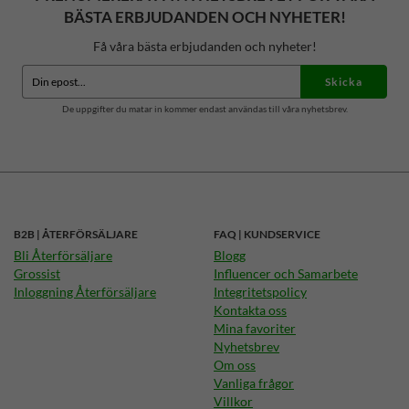
BÄSTA ERBJUDANDEN OCH NYHETER!
Få våra bästa erbjudanden och nyheter!
Skicka
De uppgifter du matar in kommer endast användas till våra nyhetsbrev.
B2B | ÅTERFÖRSÄLJARE
FAQ | KUNDSERVICE
Bli Återförsäljare
Blogg
Grossist
Influencer och Samarbete
Inloggning Återförsäljare
Integritetspolicy
Kontakta oss
Mina favoriter
Nyhetsbrev
Om oss
Vanliga frågor
Villkor