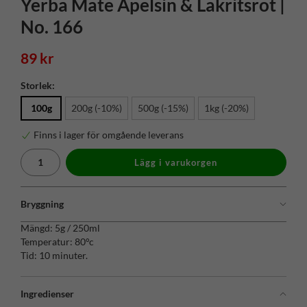
Yerba Mate Apelsin & Lakritsrot |
No. 166
89 kr
Storlek:
100g
200g (-10%)
500g (-15%)
1kg (-20%)
Finns i lager för omgående leverans
Lägg i varukorgen
Bryggning
Mängd: 5g / 250ml
Temperatur: 80°c
Tid: 10 minuter.
Ingredienser