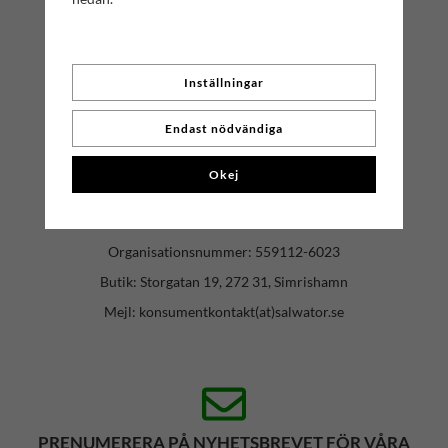
Inställningar
Endast nödvändiga
KONTAKTA OSS
Okej
Har du några frågor? Tveka inte att höra av dig till oss!
Mr. Salwator - Simrishamns Tehandel
Organisationsnummer: 559112-6023
Butik: Storgatan 19, 272 31, Simrishamn
Mejl: konsumentkontakt(at)salwator.se
PRENUMERERA PÅ NYHETSBREVET FÖR VÅRA