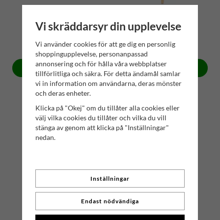
Vi skräddarsyr din upplevelse
Sidenkuddar, 100g
Inbjudande Saltlakrits
39 kr
15 kr
Vi använder cookies för att ge dig en personlig
shoppingupplevelse, personanpassad
annonsering och för hålla våra webbplatser
Köp
Köp
tillförlitliga och säkra. För detta ändamål samlar
vi in information om användarna, deras mönster
och deras enheter.
Klicka på "Okej" om du tillåter alla cookies eller
välj vilka cookies du tillåter och vilka du vill
stänga av genom att klicka på "Inställningar"
nedan.
Inställningar
Endast nödvändiga
Drömmig Viol
Utsökta Hallon