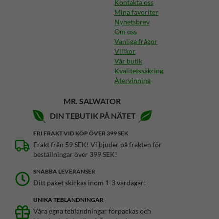
Kontakta oss
Mina favoriter
Nyhetsbrev
Om oss
Vanliga frågor
Villkor
Vår butik
Kvalitetssäkring
Återvinning
MR. SALWATOR
DIN TEBUTIK PÅ NÄTET
FRI FRAKT VID KÖP ÖVER 399 SEK
Frakt från 59 SEK! Vi bjuder på frakten för
beställningar över 399 SEK!
SNABBA LEVERANSER
Ditt paket skickas inom 1-3 vardagar!
UNIKA TEBLANDNINGAR
Våra egna teblandningar förpackas och