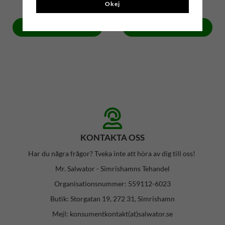
15 kr
15 kr
Okej
Köp
Köp
KONTAKTA OSS
Har du några frågor? Tveka inte att höra av dig till oss!
Mr. Salwator - Simrishamns Tehandel
Organisationsnummer: 559112-6023
Butik: Storgatan 19, 272 31, Simrishamn
Mejl: konsumentkontakt(at)salwator.se