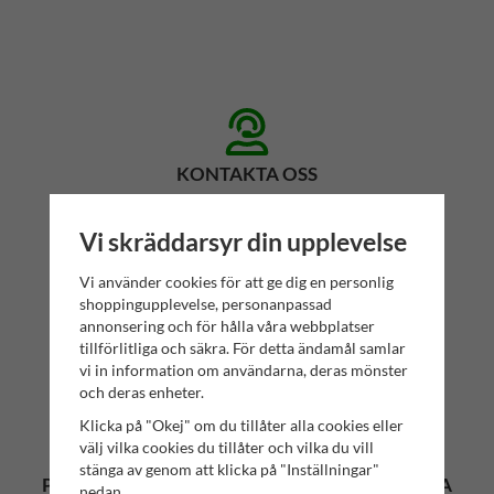
KONTAKTA OSS
Har du några frågor? Tveka inte att höra av dig till oss!
Vi skräddarsyr din upplevelse
Mr. Salwator - Simrishamns Tehandel
Organisationsnummer: 559112-6023
Vi använder cookies för att ge dig en personlig
shoppingupplevelse, personanpassad
Butik: Storgatan 19, 272 31, Simrishamn
annonsering och för hålla våra webbplatser
Mejl: konsumentkontakt(at)salwator.se
tillförlitliga och säkra. För detta ändamål samlar
vi in information om användarna, deras mönster
och deras enheter.
Klicka på "Okej" om du tillåter alla cookies eller
välj vilka cookies du tillåter och vilka du vill
stänga av genom att klicka på "Inställningar"
PRENUMERERA PÅ NYHETSBREVET FÖR VÅRA
nedan.