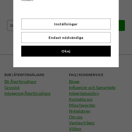
BÄSTA ERBJUDANDEN OCH NYHETER!
Få våra bästa erbjudanden och nyheter!
Inställningar
Skicka
De uppgifter du matar in kommer endast användas till våra nyhetsbrev.
Endast nödvändiga
Okej
B2B | ÅTERFÖRSÄLJARE
FAQ | KUNDSERVICE
Bli Återförsäljare
Blogg
Grossist
Influencer och Samarbete
Inloggning Återförsäljare
Integritetspolicy
Kontakta oss
Mina favoriter
Nyhetsbrev
Om oss
Vanliga frågor
Villkor