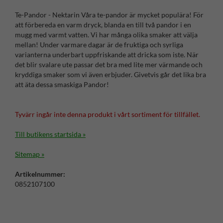
Te-Pandor - Nektarin Våra te-pandor är mycket populära! För
att förbereda en varm dryck, blanda en till två pandor i en
mugg med varmt vatten. Vi har många olika smaker att välja
mellan! Under varmare dagar är de fruktiga och syrliga
varianterna underbart uppfriskande att dricka som iste. När
det blir svalare ute passar det bra med lite mer värmande och
kryddiga smaker som vi även erbjuder. Givetvis går det lika bra
att äta dessa smaskiga Pandor!
Tyvärr ingår inte denna produkt i vårt sortiment för tillfället.
Till butikens startsida »
Sitemap »
Artikelnummer:
0852107100