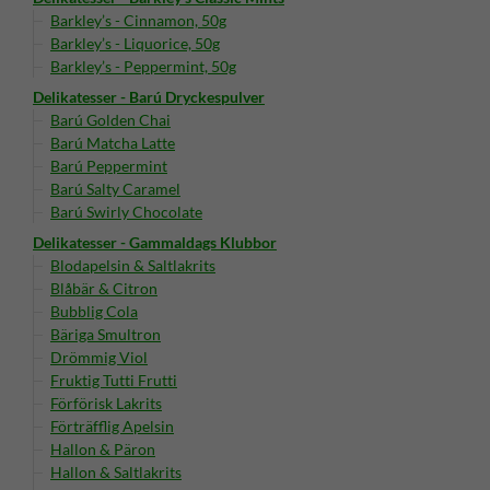
Barkley’s - Cinnamon, 50g
Barkley’s - Liquorice, 50g
Barkley’s - Peppermint, 50g
Delikatesser - Barú Dryckespulver
Barú Golden Chai
Barú Matcha Latte
Barú Peppermint
Barú Salty Caramel
Barú Swirly Chocolate
Delikatesser - Gammaldags Klubbor
Blodapelsin & Saltlakrits
Blåbär & Citron
Bubblig Cola
Bäriga Smultron
Drömmig Viol
Fruktig Tutti Frutti
Förförisk Lakrits
Förträfflig Apelsin
Hallon & Päron
Hallon & Saltlakrits