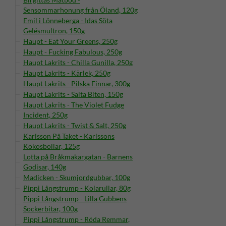
Sensommarhonung från Öland, 120g
Emil i Lönneberga - Idas Söta
Gelésmultron, 150g
Haupt - Eat Your Greens, 250g
Haupt - Fucking Fabulous, 250g
Haupt Lakrits - Chilla Gunilla, 250g
Haupt Lakrits - Kärlek, 250g
Haupt Lakrits - Pilska Finnar, 300g
Haupt Lakrits - Salta Biten, 150g
Haupt Lakrits - The Violet Fudge
Incident, 250g
Haupt Lakrits - Twist & Salt, 250g
Karlsson På Taket - Karlssons
Kokosbollar, 125g
Lotta på Bråkmakargatan - Barnens
Godisar, 140g
Madicken - Skumjordgubbar, 100g
Pippi Långstrump - Kolarullar, 80g
Pippi Långstrump - Lilla Gubbens
Sockerbitar, 100g
Pippi Långstrump - Röda Remmar,