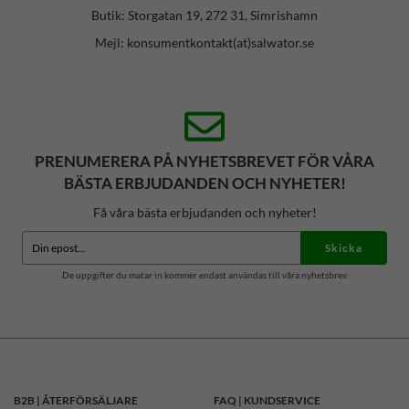
Butik: Storgatan 19, 272 31, Simrishamn
Mejl: konsumentkontakt(at)salwator.se
PRENUMERERA PÅ NYHETSBREVET FÖR VÅRA
BÄSTA ERBJUDANDEN OCH NYHETER!
Få våra bästa erbjudanden och nyheter!
Skicka
De uppgifter du matar in kommer endast användas till våra nyhetsbrev.
B2B | ÅTERFÖRSÄLJARE
FAQ | KUNDSERVICE