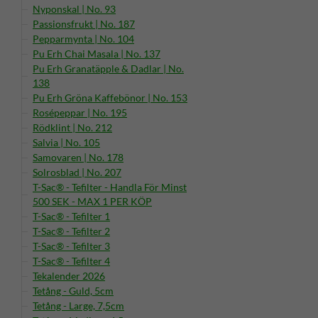
Nyponskal | No. 93
Passionsfrukt | No. 187
Pepparmynta | No. 104
Pu Erh Chai Masala | No. 137
Pu Erh Granatäpple & Dadlar | No.
138
Pu Erh Gröna Kaffebönor | No. 153
Rosépeppar | No. 195
Rödklint | No. 212
Salvia | No. 105
Samovaren | No. 178
Solrosblad | No. 207
T-Sac® - Tefilter - Handla För Minst
500 SEK - MAX 1 PER KÖP
T-Sac® - Tefilter 1
T-Sac® - Tefilter 2
T-Sac® - Tefilter 3
T-Sac® - Tefilter 4
Tekalender 2026
Tetång - Guld, 5cm
Tetång - Large, 7,5cm