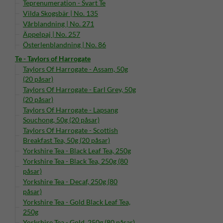
Teprenumeration - Svart Te
Vilda Skogsbär | No. 135
Vårblandning | No. 271
Äppelpaj | No. 257
Österlenblandning | No. 86
Te - Taylors of Harrogate
Taylors Of Harrogate - Assam, 50g
(20 påsar)
Taylors Of Harrogate - Earl Grey, 50g
(20 påsar)
Taylors Of Harrogate - Lapsang
Souchong, 50g (20 påsar)
Taylors Of Harrogate - Scottish
Breakfast Tea, 50g (20 påsar)
Yorkshire Tea - Black Leaf Tea, 250g
Yorkshire Tea - Black Tea, 250g (80
påsar)
Yorkshire Tea - Decaf, 250g (80
påsar)
Yorkshire Tea - Gold Black Leaf Tea,
250g
Yorkshire Tea - Gold, 250g (80 påsar)