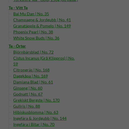
Te - Vitt Te
Bai Mu Dan | No. 35
Champagne & Jordgubb | No. 41
Granatäpple & Pomelo | No. 149
Phoenix Pearl | No. 38
White Snow Buds | No. 36
Te - Örter
Björnbärsblad | No. 72
Cistus Incanus (Grå Klippros) | No.
59
Citrongräs | No. 168
Daggkåpa | No. 169
Damiana Blad | No. 61
Ginseng | No. 60
Godnatt | No. 67
Grekiskt Bergste | No. 170
Gullris | No. 88
Hibiskusblomma | No. 63
Ingefära & Jordgubb | No. 144
Ingefära i Bitar | No. 70