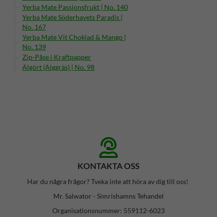
Yerba Mate Passionsfrukt | No. 140
Yerba Mate Söderhavets Paradis |
No. 167
Yerba Mate Vit Choklad & Mango |
No. 139
Zip-Påse i Kraftpapper
Älgört (Älggräs) | No. 98
KONTAKTA OSS
Har du några frågor? Tveka inte att höra av dig till oss!
Mr. Salwator - Simrishamns Tehandel
Organisationsnummer: 559112-6023