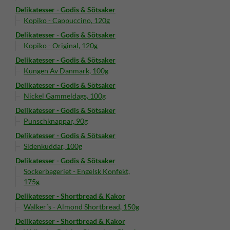
Delikatesser - Godis & Sötsaker
Kopiko - Cappuccino, 120g
Delikatesser - Godis & Sötsaker
Kopiko - Original, 120g
Delikatesser - Godis & Sötsaker
Kungen Av Danmark, 100g
Delikatesser - Godis & Sötsaker
Nickel Gammeldags, 100g
Delikatesser - Godis & Sötsaker
Punschknappar, 90g
Delikatesser - Godis & Sötsaker
Sidenkuddar, 100g
Delikatesser - Godis & Sötsaker
Sockerbageriet - Engelsk Konfekt,
175g
Delikatesser - Shortbread & Kakor
Walker´s - Almond Shortbread, 150g
Delikatesser - Shortbread & Kakor