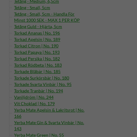
Tetång - Medium, 6,5cm
Tetång - Small, 5cm
Tetång - Small, 5cm - Handla För
Minst 1000 SEK - MAX 1 PER KÖP
Tetång Guld - Hjärta, 5cm
Torkad Ananas | No. 196
Torkad Apelsin | No. 189
Torkad Citron | No. 190
Torkad Papaya | No. 193
Torkad Persika | No. 182
Torkad Rödbeta | No. 183
Torkade Blåbär | No. 185
Torkade Surkörsbär | No. 180
Torkade Svarta Vinbär | No. 95
Torkade Tranbär | No. 194
Vaniljdröm | No. 244
Vit Choklad | No. 179
Yerba Mate Apelsin & Lakritsrot | No.
166
Yerba Mate Gin & Svarta Vinbär | No.
143
Yerba Mate Green | No. 55