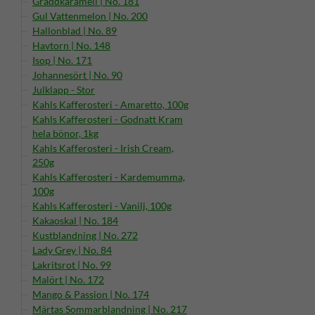
Gräddkaramell | No. 181
Gul Vattenmelon | No. 200
Hallonblad | No. 89
Havtorn | No. 148
Isop | No. 171
Johannesört | No. 90
Julklapp - Stor
Kahls Kafferosteri - Amaretto, 100g
Kahls Kafferosteri - Godnatt Kram
hela bönor, 1kg
Kahls Kafferosteri - Irish Cream,
250g
Kahls Kafferosteri - Kardemumma,
100g
Kahls Kafferosteri - Vanilj, 100g
Kakaoskal | No. 184
Kustblandning | No. 272
Lady Grey | No. 84
Lakritsrot | No. 99
Malört | No. 172
Mango & Passion | No. 174
Märtas Sommarblandning | No. 217