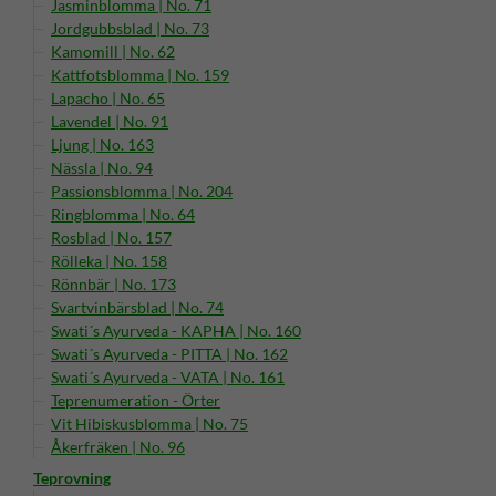
Jasminblomma | No. 71
Jordgubbsblad | No. 73
Kamomill | No. 62
Kattfotsblomma | No. 159
Lapacho | No. 65
Lavendel | No. 91
Ljung | No. 163
Nässla | No. 94
Passionsblomma | No. 204
Ringblomma | No. 64
Rosblad | No. 157
Rölleka | No. 158
Rönnbär | No. 173
Svartvinbärsblad | No. 74
Swati´s Ayurveda - KAPHA | No. 160
Swati´s Ayurveda - PITTA | No. 162
Swati´s Ayurveda - VATA | No. 161
Teprenumeration - Örter
Vit Hibiskusblomma | No. 75
Åkerfräken | No. 96
Teprovning