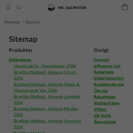
Startsida
/
Sitemap
Sitemap
Produkter
Övrigt
Delikatesser
Grossist
Haupt Lakrits - Svenskjävlar, 250g
Influencer och
Samarbete
Birgittas Matbod - Honung Citron,
120g
Integritetspolicy
Birgittas Matbod - Honung Fläder &
Kvalitetssäkring
Mousserande Vin, 120g
Om oss
Birgittas Matbod - Honung Lavendel,
Rabattstege
120g
Vanliga frågor
Birgittas Matbod - Honung Persika,
Villkor
120g
Vår butik
Birgittas Matbod - Honung Smultron,
Återvinning
120g
Birgittas Matbod -