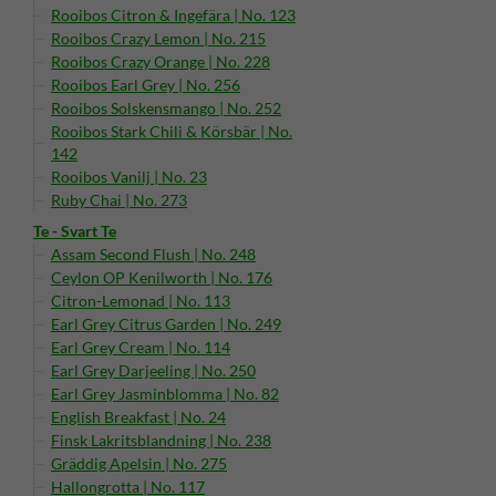
Rooibos Citron & Ingefära | No. 123
Rooibos Crazy Lemon | No. 215
Rooibos Crazy Orange | No. 228
Rooibos Earl Grey | No. 256
Rooibos Solskensmango | No. 252
Rooibos Stark Chili & Körsbär | No.
142
Rooibos Vanilj | No. 23
Ruby Chai | No. 273
Te - Svart Te
Assam Second Flush | No. 248
Ceylon OP Kenilworth | No. 176
Citron-Lemonad | No. 113
Earl Grey Citrus Garden | No. 249
Earl Grey Cream | No. 114
Earl Grey Darjeeling | No. 250
Earl Grey Jasminblomma | No. 82
English Breakfast | No. 24
Finsk Lakritsblandning | No. 238
Gräddig Apelsin | No. 275
Hallongrotta | No. 117