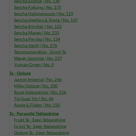
Sencha Exotisk | No. 136
Sencha Fukujyu | No. 175
Sencha Hallonmousse | No. 119
Sencha Ingefära & Äpple | No. 147
Sencha Körsbär | No. 122
Sencha Mango | No. 133
Sencha Persika | No. 134
Sencha Vanilj | No. 276
Teprenumeration - Grönt Te
Wangs Jasminte | No. 237
Yunnan Green | No. 9
Te - Oolong
Jasmin Imperial | No. 246
Milky Oolong | No. 100
Rosig Hallondröm | No. 216
Tie Guan Yin | No. 46
Äpple & Fläder | No. 150
Te - Personlig Teblandning
Frukt Te - Egen Teblandning
Grönt Te - Egen Teblandning
Oolong Te - Egen Teblandning