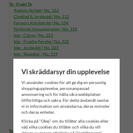
Te - Frukt Te
Apelsin-Sorbet | No. 152
Choklad & Jordgubb | No. 112
Farmors Körsbärste | No. 154
Förförisk Honungsmelon | No. 155
Iste - Citron | No. 221
Iste - Fruktig Persika | No. 222
Iste - Jordgubb | No. 223
Iste - Skogsbär | No. 219
Kiwi Gold | No. 151
Kunglig Bouquet | No. 3
Vi skräddarsyr din upplevelse
Morfars Rabarberte | No. 130
Mormors Jordgubbste | No. 120
Vi använder cookies för att ge dig en personlig
Persika-Sorbet | No. 156
shoppingupplevelse, personanpassad
Skånsk Bärblandning | No. 241
annonsering och för hålla våra webbplatser
Solvejs Mangoblandning | No. 242
tillförlitliga och säkra. För detta ändamål samlar
Sommarkväll | No. 243
vi in information om användarna, deras mönster
Teprenumeration - Varierad
och deras enheter.
Vitemöllas Päronfröjd | No. 164
Klicka på "Okej" om du tillåter alla cookies eller
Äppelyoghurt | No. 240
välj vilka cookies du tillåter och vilka du vill
Te - Grönt Te
stänga av genom att klicka på "Inställningar"