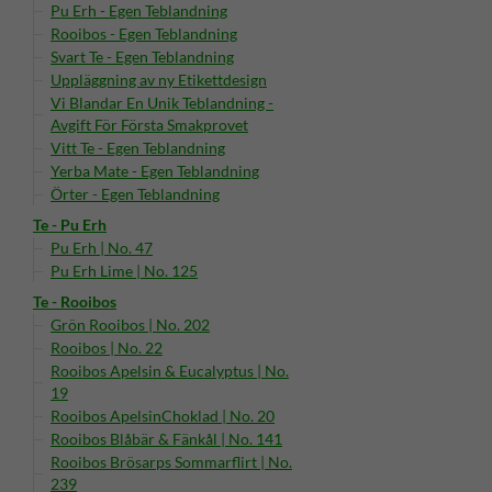
Pu Erh - Egen Teblandning
Rooibos - Egen Teblandning
Svart Te - Egen Teblandning
Uppläggning av ny Etikettdesign
Vi Blandar En Unik Teblandning -
Avgift För Första Smakprovet
Vitt Te - Egen Teblandning
Yerba Mate - Egen Teblandning
Örter - Egen Teblandning
Te - Pu Erh
Pu Erh | No. 47
Pu Erh Lime | No. 125
Te - Rooibos
Grön Rooibos | No. 202
Rooibos | No. 22
Rooibos Apelsin & Eucalyptus | No.
19
Rooibos ApelsinChoklad | No. 20
Rooibos Blåbär & Fänkål | No. 141
Rooibos Brösarps Sommarflirt | No.
239