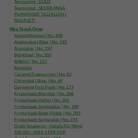
Teprovning - GULD
Teprovning - SILVER (INGA
PLANERADE TILLFÄLLEN I
NULÄGET)
Våra Te och Örter
Apelsinblomma | No. 208
Apelsinskal i Bitar | No. 192
Aroniabär | No. 197
Björkblad | No. 103
Blåklint | No. 211
Bombilla
Caramel Frappuccino | No. 83
Citronskal i Bitar | No. 69
Darjeeling First Flush | No. 177
Frystorkade Björnbär | No. 206
Frystorkade Hallon | No. 205
Frystorkade Jordgubbar | No. 188
Frystorkade Röda Vinbär | No. 203
Frystorkade Surkörsbär | No. 191
Gratis Smakprov - Handla För Minst
100 SEK - MAX 1 PER KÖP