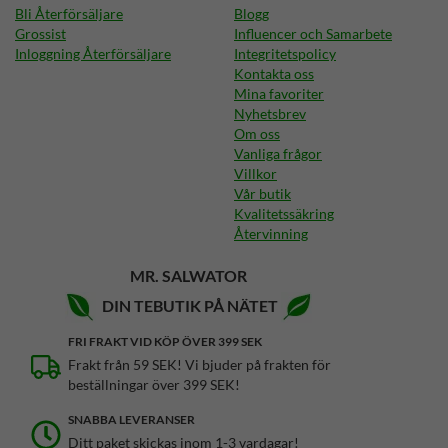
Bli Återförsäljare
Blogg
Grossist
Influencer och Samarbete
Inloggning Återförsäljare
Integritetspolicy
Kontakta oss
Mina favoriter
Nyhetsbrev
Om oss
Vanliga frågor
Villkor
Vår butik
Kvalitetssäkring
Återvinning
MR. SALWATOR
DIN TEBUTIK PÅ NÄTET
FRI FRAKT VID KÖP ÖVER 399 SEK
Frakt från 59 SEK! Vi bjuder på frakten för
beställningar över 399 SEK!
SNABBA LEVERANSER
Ditt paket skickas inom 1-3 vardagar!