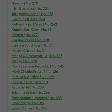
Haväng | No. 270
Irish Breakfast | No. 201
Jordgubbslunden | No. 278
Keemun OP | No. 264
Koffeinfri Earl Grey | No. 262
Kunglig Earl Grey | No. 31
Kvitten | No. 277
Körsbärsdröm | No. 118
Lapsang Souchong | No. 27
Magisk Citrus | No. 34
Mango & Passionsfrukt | No. 127
Mango | No. 128
Mocka Latte & Jordgubb | No. 145
Mörk Chokladfrossa | No. 126
Persika & Aprikos | No. 129
Pumpkin Chai | No. 251
Rabarberte | No. 258
Sekelblandning | No. 266
Simrishamnsblandning | No. 285
Spicy Mango | No. 85
Spicy Orange | No. 245