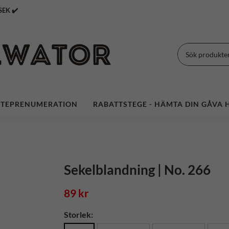
 Över 399 SEK ✔️
TEPRENUMERATION
RABATTSTEGE - HÄMTA DIN GÅVA H
Sekelblandning | No. 266
89 kr
Storlek: