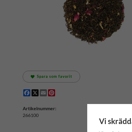
Spara som favorit
Facebook
X
Email
Pinterest
Artikelnummer:
266100
Vi skrädd