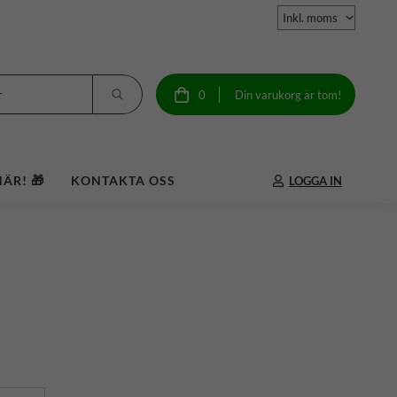
0
Din varukorg är tom!
ÄR! 🎁
KONTAKTA OSS
LOGGA IN