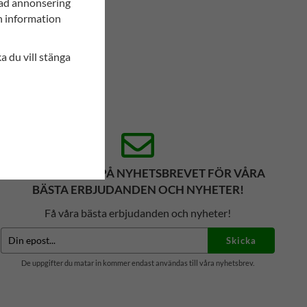
sad annonsering
in information
ka du vill stänga
PRENUMERERA PÅ NYHETSBREVET FÖR VÅRA
BÄSTA ERBJUDANDEN OCH NYHETER!
Få våra bästa erbjudanden och nyheter!
Skicka
De uppgifter du matar in kommer endast användas till våra nyhetsbrev.