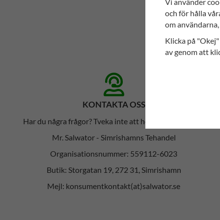
Vi använder coo
och för hålla vår
om användarna, 
Klicka på "Okej" 
av genom att kli
KONTAKTA OSS
Har du några frågor? Tveka inte att höra av dig till oss!
Mr. Salwator - Simrishamns Tehandel
Organisationsnummer: 559112-6023
Butik: Storgatan 19, 272 31, Simrishamn
Mejl: konsumentkontakt(at)salwator.se