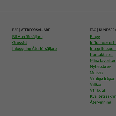
B2B | ÅTERFÖRSÄLJARE
FAQ | KUNDSER
Bli Återförsäljare
Blogg
Grossist
Influencer oc
Inloggning Återförsäljare
Integritetspoli
Kontakta oss
Mina favoriter
Nyhetsbrev
Om oss
Vanliga frågor
Villkor
Vår butik
Kvalitetssäkri
Återvinning