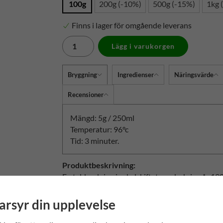
100g
200g (-10%)
500g (-15%)
1kg 
Finns i lager för omgående leverans
Lägg i varukorgen
Bryggning
Ingredienser
Näringsvärde
Recensioner
Mängd: 5g / 250ml
Temperatur: 96°c
Tid: 3 minuter.
Produktbeskrivning:
En teblandning i sekelskiftets anda, kring år 190
Innehåller flera olika svarta, samt gröna teer, 
arsyr din upplevelse