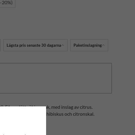
(-20%)
Lägsta pris senaste 30 dagarna
Paketinslagning
0. Får en lätt rökig smak, med inslag av citrus.
jasminblommor, rosblad, hibiskus och citronskal.