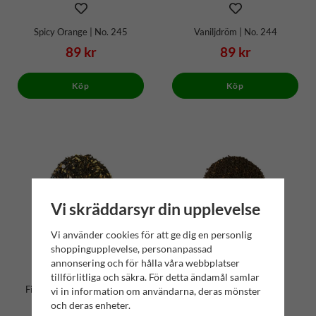
Spicy Orange | No. 245
Vaniljdröm | No. 244
89 kr
89 kr
Köp
Köp
Vi skräddarsyr din upplevelse
Vi använder cookies för att ge dig en personlig
shoppingupplevelse, personanpassad
annonsering och för hålla våra webbplatser
tillförlitliga och säkra. För detta ändamål samlar
Finsk Lakritsblandning | No.
Irish Breakfast | No. 201
vi in information om användarna, deras mönster
238
och deras enheter.