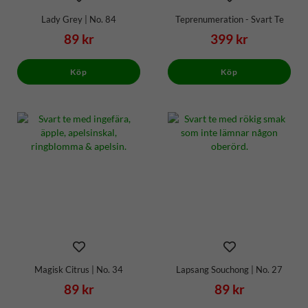
Lady Grey | No. 84
Teprenumeration - Svart Te
89 kr
399 kr
Köp
Köp
Magisk Citrus | No. 34
Lapsang Souchong | No. 27
89 kr
89 kr