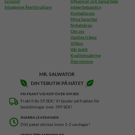
Grossist
Influencer och Samarbete
Inloggning Återförsäljare
Integritetspolicy
Kontakta oss
Mina favoriter
Nyhetsbrev
Om oss
Vanliga frågor
Villkor
Vår butik
Kvalitetssäkring
Återvinning
MR. SALWATOR
DIN TEBUTIK PÅ NÄTET
FRI FRAKT VID KÖP ÖVER 399 SEK
Frakt från 59 SEK! Vi bjuder på frakten för
beställningar över 399 SEK!
SNABBA LEVERANSER
Ditt paket skickas inom 1-3 vardagar!
UNIKA TEBLANDNINGAR