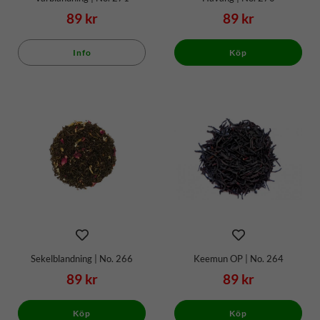
89 kr
89 kr
Info
Köp
Sekelblandning | No. 266
Keemun OP | No. 264
89 kr
89 kr
Köp
Köp