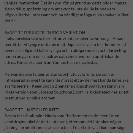
vanliga matbutiker. Det är synd, för på grund av detta bildar många
sig en dålig uppfattning om att svart te inte skulle kunna vara
högkvalitativt, intressant och ha oändligt många olika smaker. Vilket
det är!
SVART TE ERBJUDER EN STOR VARIATION
I taiwanesiska svarta teer hittar vi söta smaker av honung, i Assam
teer hittar vi tyngre noter av malt. Japanska svarta teer kommer att
överraska dig med både syrliga och fruktiga smaker, och darjeeling
har en ängsarom och smak av söta vindruvor och uppfriskande
citrus. Kinesiska teer från Yunnan har rökiga inslag.
Kenyanska svarta teer är starka och uttrycksfulla. Du som är
intresserad av svart te kan inte missat ett av de mest kända kinesiska
svarta teerna - Keemunoch Zhengshan Xiaozhong (även känd i sin
rökta version som Lapsang Souchong ), som i sig kännetecknas av ett
brett utbud av olika aromer.
SVART TE - JÄST ELLER INTE?
Svarta teer är allmänt kända som "helfermenterade" teer. Ur en
kemisk synvinkel är detta inte sant, eftersom det inte sker någon
jäsning i produktionen av svarta teer. Enkelt uttryckt kan man säga