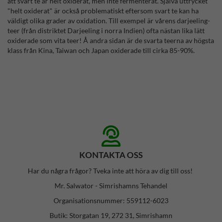
att svart te är helt oxiderat, men inte fermenterat. Själva uttrycket
"helt oxiderat" är också problematiskt eftersom svart te kan ha
väldigt olika grader av oxidation. Till exempel är vårens darjeeling-
teer (från distriktet Darjeeling i norra Indien) ofta nästan lika lätt
oxiderade som vita teer! Å andra sidan är de svarta teerna av högsta
klass från Kina, Taiwan och Japan oxiderade till cirka 85-90%.
KONTAKTA OSS
Har du några frågor? Tveka inte att höra av dig till oss!
Mr. Salwator - Simrishamns Tehandel
Organisationsnummer: 559112-6023
Butik: Storgatan 19, 272 31, Simrishamn