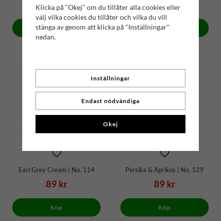
89 kr
89 kr
Klicka på "Okej" om du tillåter alla cookies eller
välj vilka cookies du tillåter och vilka du vill
stänga av genom att klicka på "Inställningar"
Köp
Köp
nedan.
Inställningar
Endast nödvändiga
Okej
Earl Grey Cream | No. 114
Persika & Aprikos | No. 129
89 kr
89 kr
Köp
Köp