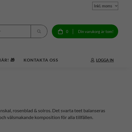
0
Din varukorg är tom!
ÄR! 🎁
KONTAKTA OSS
LOGGA IN
nskal, rosenblad & solros. Det svarta teet balanseras
ch välsmakande komposition för alla tillfällen.