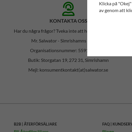
Klicka på "Okej" 
av genom att kli
KONTAKTA OSS
Har du några frågor? Tveka inte att höra av dig till oss!
Mr. Salwator - Simrishamns Tehandel
Organisationsnummer: 559112-6023
Butik: Storgatan 19, 272 31, Simrishamn
Mejl: konsumentkontakt(at)salwator.se
B2B | ÅTERFÖRSÄLJARE
FAQ | KUNDSER
Bli Återförsäljare
Blogg