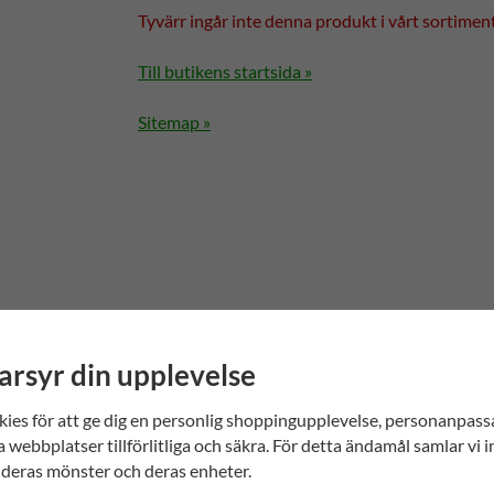
Tyvärr ingår inte denna produkt i vårt sortiment f
Till butikens startsida »
Sitemap »
arsyr din upplevelse
kies för att ge dig en personlig shoppingupplevelse, personanpas
a webbplatser tillförlitliga och säkra. För detta ändamål samlar vi 
deras mönster och deras enheter.