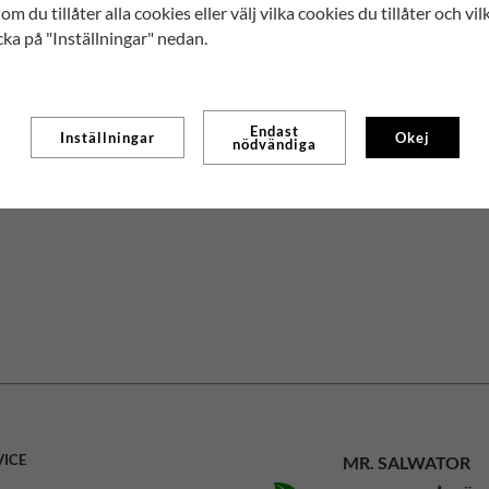
om du tillåter alla cookies eller välj vilka cookies du tillåter och vil
cka på "Inställningar" nedan.
Endast
Inställningar
Okej
nödvändiga
VICE
MR. SALWATOR