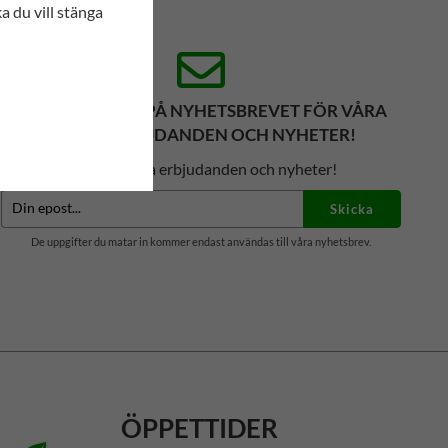
ka du vill stänga
PRENUMERERA PÅ NYHETSBREVET FÖR VÅRA
BÄSTA ERBJUDANDEN OCH NYHETER!
Få våra bästa erbjudanden och nyheter!
Skicka
De uppgifter du matar in kommer endast användas till våra nyhetsbrev.
ÖPPETTIDER