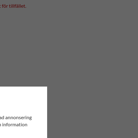
ör tillfället.
sad annonsering
in information